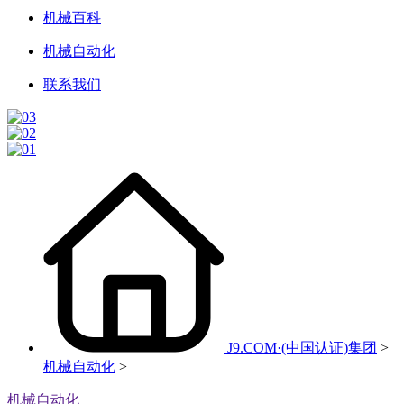
机械百科
机械自动化
联系我们
J9.COM·(中国认证)集团
>
机械自动化
>
机械自动化