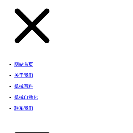
网站首页
关于我们
机械百科
机械自动化
联系我们