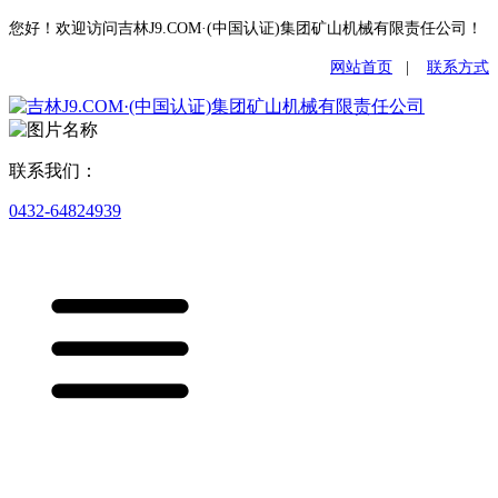
您好！欢迎访问吉林J9.COM·(中国认证)集团矿山机械有限责任公司！
网站首页
|
联系方式
联系我们：
0432-64824939