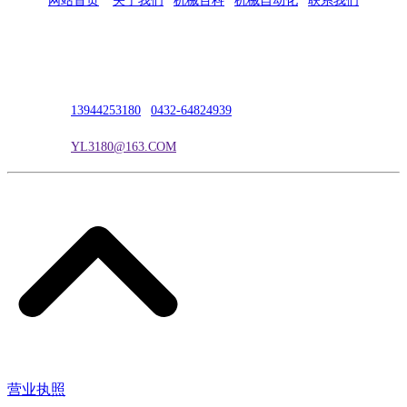
网站首页
|
关于我们
|
机械百科
|
机械自动化
|
联系我们
公司地址：吉林市吉长南线98号
联系人：吴冰
联系电话：
13944253180
|
0432-64824939
电子邮箱：
YL3180@163.COM
营业执照