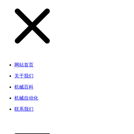
网站首页
关于我们
机械百科
机械自动化
联系我们