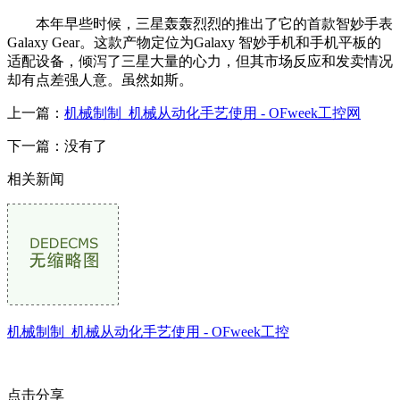
本年早些时候，三星轰轰烈烈的推出了它的首款智妙手表
Galaxy Gear。这款产物定位为Galaxy 智妙手机和手机平板的
适配设备，倾泻了三星大量的心力，但其市场反应和发卖情况
却有点差强人意。虽然如斯。
上一篇：
机械制制_机械从动化手艺使用 - OFweek工控网
下一篇：没有了
相关新闻
机械制制_机械从动化手艺使用 - OFweek工控
点击分享