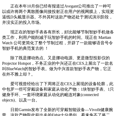
正在本年10月份已经有报道过Avegant公司推出了一种可
以或许将两个离散图像间接投射正在用户的视网膜上，实现更
逼线D头戴显示器。不外其时这款产物还处于测试演示阶段，
并没实正的投入市场。
现正在的智妙手表各有所长，好比能够节制智妙手机做各
类工作，利用户能削减于玩智妙手机的时间。现正在 Martian
Watch 公司更简化了整个节制过程，开辟了一款能够语音号令
智妙手机的典范复古的 ！
除了既是挪动热点、又是挪动电源、更是微型投影仪的
Projector Hotspot，不务正业的中兴还正在CES上展出了一款名
叫BlueWatch的智妙手表。做为中兴首款智妙手表产物，它正
在外不雅上却？。
爱可视曾经给出了下周将正在CES上展现的设备轮廓，此
中包罗一些可穿戴设备和家庭从动化产物：1块智妙手表、1只
健身手环、一套环绕家庭从动化的毗连对象(connected
objects)、以及一台。
日前Garmin发布了全新的可穿戴智能设备—Vivofit健康腕
带，这款产物取此前出名的Fitbit十分类似，看来免不了将二