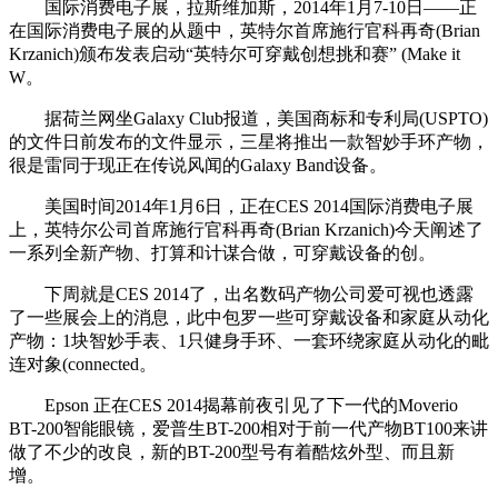
国际消费电子展，拉斯维加斯，2014年1月7-10日——正
在国际消费电子展的从题中，英特尔首席施行官科再奇(Brian
Krzanich)颁布发表启动“英特尔可穿戴创想挑和赛” (Make it
W。
据荷兰网坐Galaxy Club报道，美国商标和专利局(USPTO)
的文件日前发布的文件显示，三星将推出一款智妙手环产物，
很是雷同于现正在传说风闻的Galaxy Band设备。
美国时间2014年1月6日，正在CES 2014国际消费电子展
上，英特尔公司首席施行官科再奇(Brian Krzanich)今天阐述了
一系列全新产物、打算和计谋合做，可穿戴设备的创。
下周就是CES 2014了，出名数码产物公司爱可视也透露
了一些展会上的消息，此中包罗一些可穿戴设备和家庭从动化
产物：1块智妙手表、1只健身手环、一套环绕家庭从动化的毗
连对象(connected。
Epson 正在CES 2014揭幕前夜引见了下一代的Moverio
BT-200智能眼镜，爱普生BT-200相对于前一代产物BT100来讲
做了不少的改良，新的BT-200型号有着酷炫外型、而且新
增。