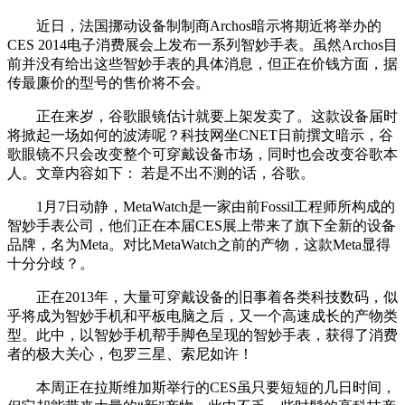
近日，法国挪动设备制制商Archos暗示将期近将举办的
CES 2014电子消费展会上发布一系列智妙手表。虽然Archos目
前并没有给出这些智妙手表的具体消息，但正在价钱方面，据
传最廉价的型号的售价将不会。
正在来岁，谷歌眼镜估计就要上架发卖了。这款设备届时
将掀起一场如何的波涛呢？科技网坐CNET日前撰文暗示，谷
歌眼镜不只会改变整个可穿戴设备市场，同时也会改变谷歌本
人。文章内容如下： 若是不出不测的话，谷歌。
1月7日动静，MetaWatch是一家由前Fossil工程师所构成的
智妙手表公司，他们正在本届CES展上带来了旗下全新的设备
品牌，名为Meta。对比MetaWatch之前的产物，这款Meta显得
十分分歧？。
正在2013年，大量可穿戴设备的旧事着各类科技数码，似
乎将成为智妙手机和平板电脑之后，又一个高速成长的产物类
型。此中，以智妙手机帮手脚色呈现的智妙手表，获得了消费
者的极大关心，包罗三星、索尼如许！
本周正在拉斯维加斯举行的CES虽只要短短的几日时间，