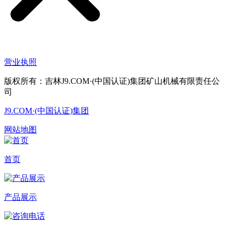
营业执照
版权所有：吉林J9.COM·(中国认证)集团矿山机械有限责任公
司
J9.COM·(中国认证)集团
网站地图
首页
产品展示