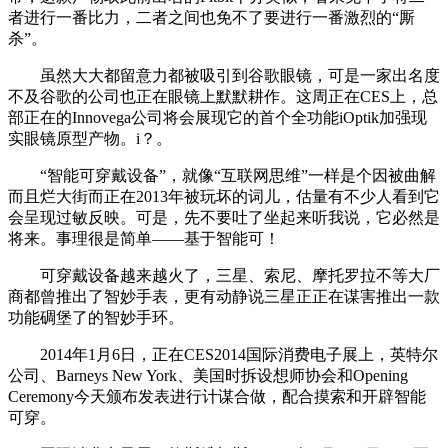
者进行一番比力，二者之间也免不了要进行一番激烈的“厮
杀”。
虽然大大都留意力都被吸引到谷歌眼镜，可是一家出名度
不及谷歌的公司也正在眼镜上默默耕作。这周正在CES上，总
部正在的Innovega公司将会展现它的首个全功能iOptik加强现
实眼镜原型产物。i？。
“智能可穿戴设备”，就像“互联网思维”一样是个因被曲解
而且烂大街而正在2013年被玩坏的词儿，估量有不少人看到它
会呈现过敏反映。可是，先不要吐了坐起来听我说，它必然是
将来。事理很是简单——基于智能可！
可穿戴设备越来越火了，三星、索尼、摩托罗拉不等大厂
商都曾推出了智妙手表，更有动静说三星正正在谋害推出一款
功能碉堡了的智妙手环。
2014年1月6日，正在CES2014国际消费电子展上，英特尔
公司、Barneys New York、美国时拆设想师协会和Opening
Ceremony今天颁布发表进行计谋合做，配合摸索和开辟智能
可穿。