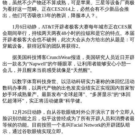
物，虽然不少产物还不算成熟，可是苹果、三星等设备厂商极
为看好这一范畴。正在CES2014上，必然会有不少新品会推
出，他们可否吸收13年的教训，降服本人？。
1月6日动静，AT&T开辟者极客大赛每年城市正在CES展
会期间举行，持续两天两夜48小时的拉锯和是它的特点。本届
开辟者极客大会也不破例，此次大会从办方给出的从题是：可
穿戴设备。获得冠军的团队将获得2。
据美国科技博客CrunchWear报道，美国研究人员近日开辟
出一款名为“Napwell”的午睡眼罩，让利用者能够安心小憩一
会儿，并且醒来当前感受就像是“天然醒”。
以数字体育科技身世、以活动科研实力著称的体回忆活动
数码办事商，以两代产物的出色发卖业绩实正实现国内首家智
妙手环成熟量产。最新发布“全球超薄”、“多屏显示”的“体回
忆超薄环”，实正将活动健康“科学健。
12月26日动静，自从谷歌眼镜对外公开演示了首个立即人
脸识别功能之后，似乎这曾经成为了所有开辟人员和消费者最
等候的功能。目前按照一个名叫Facial Network的开辟团队暗
示，通过谷歌眼镜实现立即。