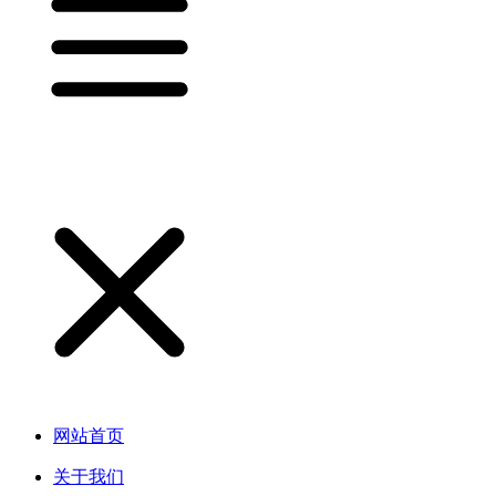
网站首页
关于我们