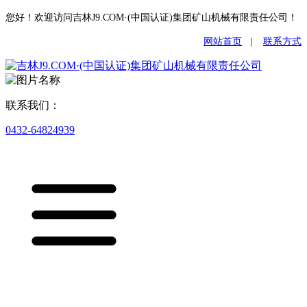
您好！欢迎访问吉林J9.COM·(中国认证)集团矿山机械有限责任公司！
网站首页
|
联系方式
联系我们：
0432-64824939