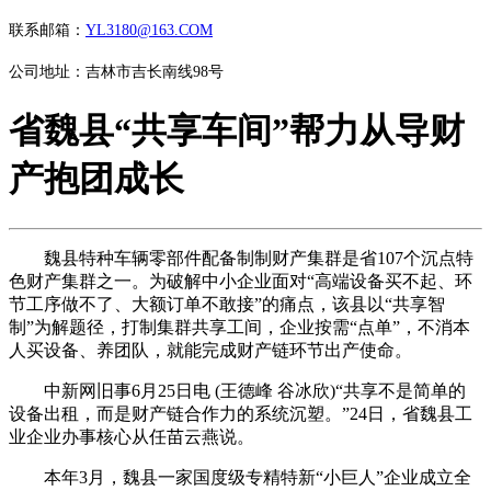
联系邮箱：
YL3180@163.COM
公司地址：吉林市吉长南线98号
省魏县“共享车间”帮力从导财
产抱团成长
魏县特种车辆零部件配备制制财产集群是省107个沉点特
色财产集群之一。为破解中小企业面对“高端设备买不起、环
节工序做不了、大额订单不敢接”的痛点，该县以“共享智
制”为解题径，打制集群共享工间，企业按需“点单”，不消本
人买设备、养团队，就能完成财产链环节出产使命。
中新网旧事6月25日电 (王德峰 谷冰欣)“共享不是简单的
设备出租，而是财产链合作力的系统沉塑。”24日，省魏县工
业企业办事核心从任苗云燕说。
本年3月，魏县一家国度级专精特新“小巨人”企业成立全