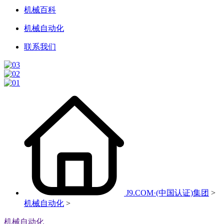
机械百科
机械自动化
联系我们
J9.COM·(中国认证)集团
>
机械自动化
>
机械自动化