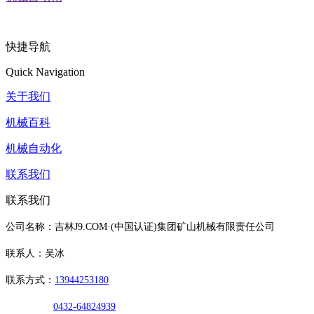
快捷导航
Quick Navigation
关于我们
机械百科
机械自动化
联系我们
联系我们
公司名称：吉林J9.COM·(中国认证)集团矿山机械有限责任公司
联系人：吴冰
联系方式：
13944253180
0432-64824939