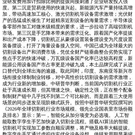
业研发费用加计扣除比例的提拔间接刺激了企业研发投入强
度。第二沉是贸易使用的快速兴起。新能源汽车产量持续高增
加，带动高速加工核心、激光切割机等设备需求激增；光伏财
产的迅猛成长催生了对超精亲近割设备的海量需求；半导体设
备零部件加工对微米级精度的要求，进一步拉动了高端切割机
市场。第三沉是手艺降本带来的需求泛化。跟着国产化率提拔
和出产成本下降，切割机正从豪侈设置装备摆设变为尺度设置
装备摆设，打开了海量设备接入空间。中国已成为全球最大的
切割设备出产和消费市场，凭仗全财产链垂曲整合劣势实现了
焦点手艺的快速冲破，万瓦级设备国产化率已达较高程度，新
能源公用设备国产市占率更是冲破九成，本土品牌完成了从进
口替代到全球出海的逾越。取此同时，印度、东南亚等新兴市
场衔接全球制制业转移，对中高性价比切割设备的需求激增，
成为行业新的增加极。中研普华判断，当前国内切割机行业正
处于高速成长期，但其增速之快、确定性之强，正在整个配备
制制财产链中几乎找不到第二个可比标的。而是跟着三大使用
场景的同步迸发呈现阶梯式跃升。按照中研普华研究院撰写的
《2026年全球切割机行业市场规模、领先企业国表里市场份额
及排名》显示：第一，智能化从加分项变为必选项。 人工智
能取数字孪生手艺加快渗入切割全流程。搭载AI算法的智能
切割机可实现加工参数自顺应调整，将产物及格率大幅提拔。
数字孪生手艺通过虚拟仿实优化设备设想，使研发周期显著缩