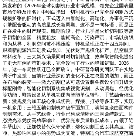
新发布的《2026年全球切割机行业市场规模、领先企业国表里
市场份额及排名》中明白指出：切割机行业已完全辞别粗放式
规模扩张的旧时代，正式迈入由智能化、高端化、办事化三沉
引擎配合驱动的高质量成长新周期。这不是一句标语，而是正
正在发生的财产现实。晚期阶段，行业几乎是火焰切割取等离
子切割的全国，精度粗放、能耗高企、污染严沉，市场以价钱
和为从导，利润空间被不竭压缩。转机呈现正在十四五期间。
跟着新能源汽车迸发式增加、光伏财产规模化扩产、航空航天
材料改革，三大新兴场景同时对切割精度、效率取智能化提出
了史无前例的苛刻要求，完全改写了行业的增加逻辑。2026
年，这一布局性跃迁已全面确立。中研普华研究团队正在实地
调研中发觉，当前行业最深刻的变化不正在总量的增加，而正
在布局的裂变——激光切割已从可选设置装备摆设全面升级为
标配刚需，智能化切割系统集成视觉识别、从动调焦、径优化
等功能，鞭策设备从单机功课向智能单位转型。手艺融合催生
新：激规复合加工核心集成切割、焊接、打标等多工序，实现
一机多用；三维五轴切割机冲破平面加工，满脚复杂曲面构件
制制需求。从手艺线看，行业已构成清晰的三脚鼎峙款式。固
态激光器凭仗高功率输出、优异光束质量取低成本，占领了近
半壁山河，正加快替代保守光源；熔化切割工艺以其高速、洁
净、热影响区极小的劣势成为支流，特别适合汽车取航空范畴