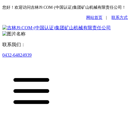
您好！欢迎访问吉林J9.COM·(中国认证)集团矿山机械有限责任公司！
网站首页
|
联系方式
联系我们：
0432-64824939