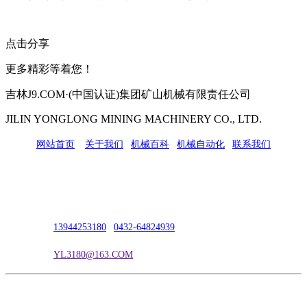
点击分享
更多精彩等着您！
吉林J9.COM·(中国认证)集团矿山机械有限责任公司
JILIN YONGLONG MINING MACHINERY CO., LTD.
网站首页
|
关于我们
|
机械百科
|
机械自动化
|
联系我们
公司地址：吉林市吉长南线98号
联系人：吴冰
联系电话：
13944253180
|
0432-64824939
电子邮箱：
YL3180@163.COM