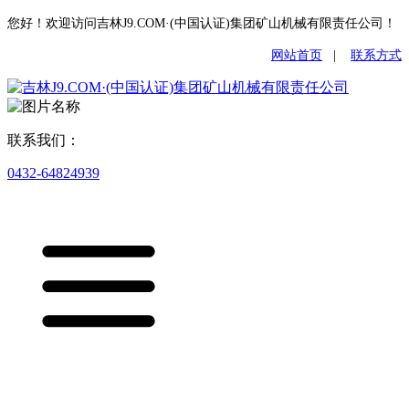
您好！欢迎访问吉林J9.COM·(中国认证)集团矿山机械有限责任公司！
网站首页
|
联系方式
联系我们：
0432-64824939