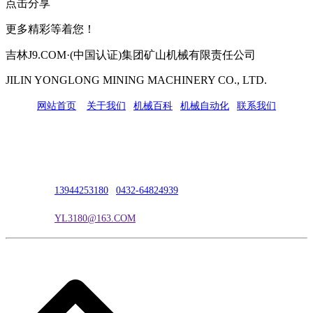
点击分享
更多精彩等着您！
吉林J9.COM·(中国认证)集团矿山机械有限责任公司
JILIN YONGLONG MINING MACHINERY CO., LTD.
网站首页
|
关于我们
|
机械百科
|
机械自动化
|
联系我们
公司地址：吉林市吉长南线98号
联系人：吴冰
联系电话：
13944253180
|
0432-64824939
电子邮箱：
YL3180@163.COM