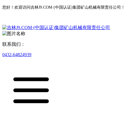
您好！欢迎访问吉林J9.COM·(中国认证)集团矿山机械有限责任公司！
联系我们：
0432-64824939