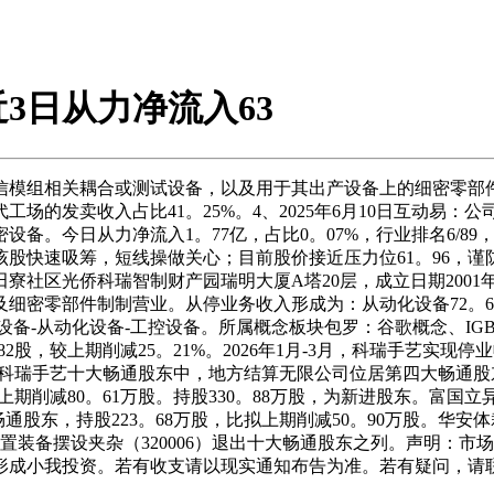
近3日从力净流入63
通信模组相关耦合或测试设备，以及用于其出产设备上的细密零
工场的发卖收入占比41。25%。4、2025年6月10日互动
备。今日从力净流入1。77亿，占比0。07%，行业排名6/89
期该股快速吸筹，短线操做关心；目前股价接近压力位61。96，
区光侨科瑞智制财产园瑞明大厦A塔20层，成立日期2001年5月
密零部件制制营业。从停业务收入形成为：从动化设备72。62%
机械设备-从动化设备-工控设备。所属概念板块包罗：谷歌概念、IG
2股，较上期削减25。21%。2026年1月-3月，科瑞手艺实现停业
1日，科瑞手艺十大畅通股东中，地方结算无限公司位居第四大畅通股
拟上期削减80。61万股。持股330。88万股，为新进股东。富国立
畅通股东，持股223。68万股，比拟上期削减50。90万股。华安
捷设置装备摆设夹杂（320006）退出十大畅通股东之列。声明
形成小我投资。若有收支请以现实通知布告为准。若有疑问，请