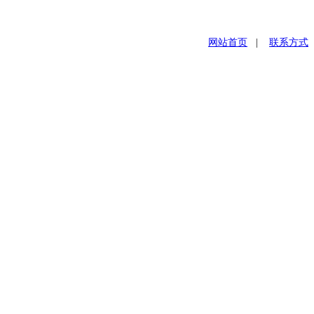
网站首页
|
联系方式