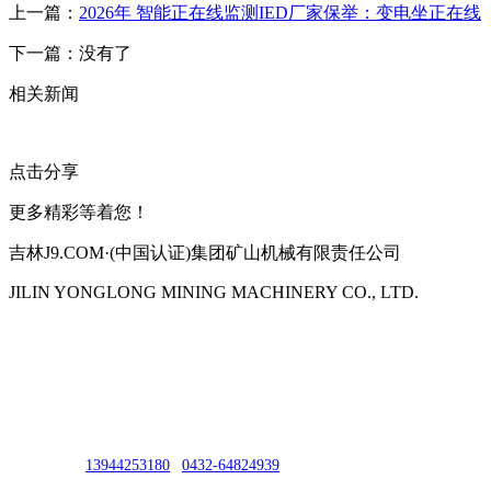
上一篇：
2026年 智能正在线监测IED厂家保举：变电坐正在线
下一篇：没有了
相关新闻
点击分享
更多精彩等着您！
吉林J9.COM·(中国认证)集团矿山机械有限责任公司
JILIN YONGLONG MINING MACHINERY CO., LTD.
公司地址：吉林市吉长南线98号
联系人：吴冰
联系电话：
13944253180
|
0432-64824939