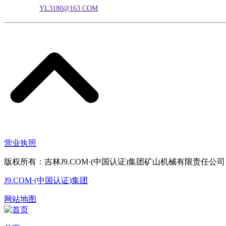
电子邮箱：
YL3180@163.COM
营业执照
版权所有：吉林J9.COM·(中国认证)集团矿山机械有限责任公司
J9.COM·(中国认证)集团
网站地图