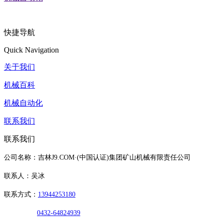
快捷导航
Quick Navigation
关于我们
机械百科
机械自动化
联系我们
联系我们
公司名称：吉林J9.COM·(中国认证)集团矿山机械有限责任公司
联系人：吴冰
联系方式：
13944253180
0432-64824939