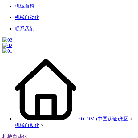
机械百科
机械自动化
联系我们
J9.COM·(中国认证)集团
>
机械自动化
>
机械自动化