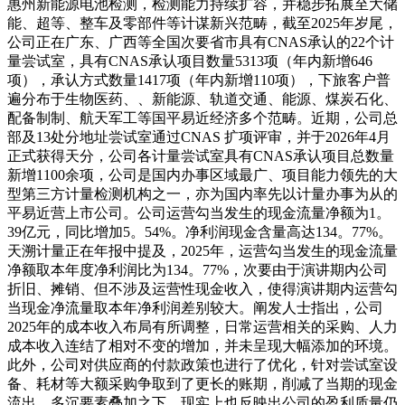
惠州新能源电池检测，检测能力持续扩容，并稳步拓展至大储
能、超等、整车及零部件等计谋新兴范畴，截至2025年岁尾，
公司正在广东、广西等全国次要省市具有CNAS承认的22个计
量尝试室，具有CNAS承认项目数量5313项（年内新增646
项），承认方式数量1417项（年内新增110项），下旅客户普
遍分布于生物医药、、新能源、轨道交通、能源、煤炭石化、
配备制制、航天军工等国平易近经济多个范畴。近期，公司总
部及13处分地址尝试室通过CNAS 扩项评审，并于2026年4月
正式获得天分，公司各计量尝试室具有CNAS承认项目总数量
新增1100余项，公司是国内办事区域最广、项目能力领先的大
型第三方计量检测机构之一，亦为国内率先以计量办事为从的
平易近营上市公司。公司运营勾当发生的现金流量净额为1。
39亿元，同比增加5。54%。净利润现金含量高达134。77%。
天溯计量正在年报中提及，2025年，运营勾当发生的现金流量
净额取本年度净利润比为134。77%，次要由于演讲期内公司
折旧、摊销、但不涉及运营性现金收入，使得演讲期内运营勾
当现金净流量取本年净利润差别较大。阐发人士指出，公司
2025年的成本收入布局有所调整，日常运营相关的采购、人力
成本收入连结了相对不变的增加，并未呈现大幅添加的环境。
此外，公司对供应商的付款政策也进行了优化，针对尝试室设
备、耗材等大额采购争取到了更长的账期，削减了当期的现金
流出，多沉要素叠加之下，现实上也反映出公司的盈利质量仍