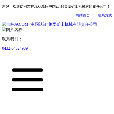
您好！欢迎访问吉林J9.COM·(中国认证)集团矿山机械有限责任公司！
网站首页
|
联系方式
联系我们：
0432-64824939