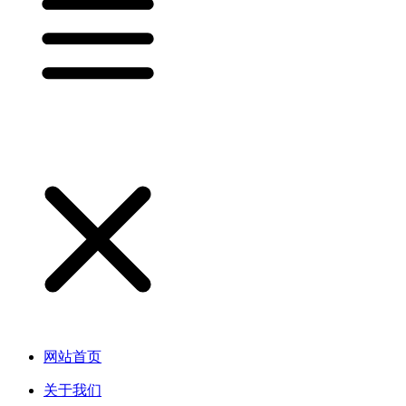
网站首页
关于我们