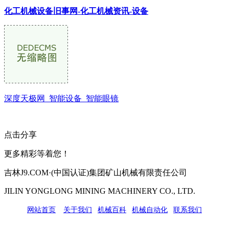
化工机械设备旧事网-化工机械资讯-设备
深度天极网_智能设备_智能眼镜
点击分享
更多精彩等着您！
吉林J9.COM·(中国认证)集团矿山机械有限责任公司
JILIN YONGLONG MINING MACHINERY CO., LTD.
网站首页
|
关于我们
|
机械百科
|
机械自动化
|
联系我们