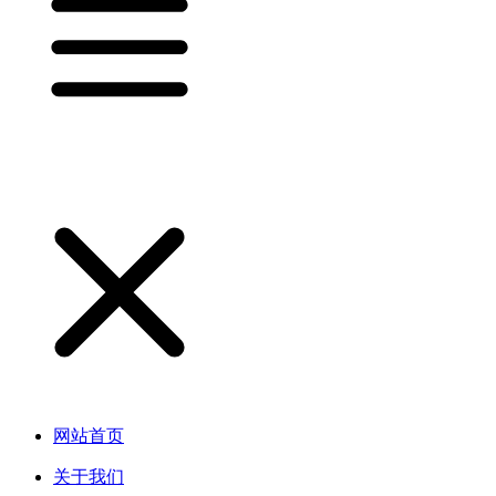
网站首页
关于我们