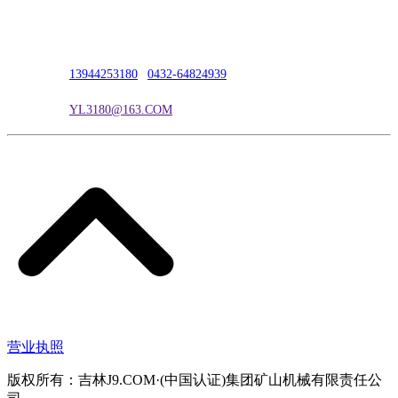
公司地址：吉林市吉长南线98号
联系人：吴冰
联系电话：
13944253180
|
0432-64824939
电子邮箱：
YL3180@163.COM
营业执照
版权所有：吉林J9.COM·(中国认证)集团矿山机械有限责任公