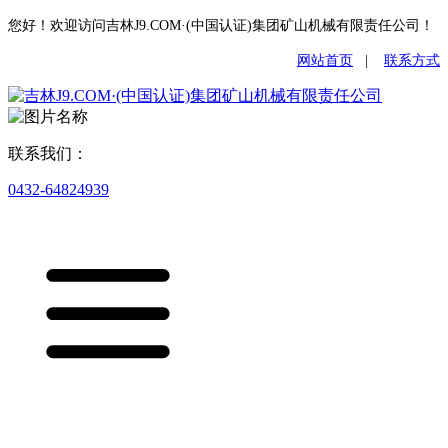
您好！欢迎访问吉林J9.COM·(中国认证)集团矿山机械有限责任公司！
网站首页
|
联系方式
联系我们：
0432-64824939