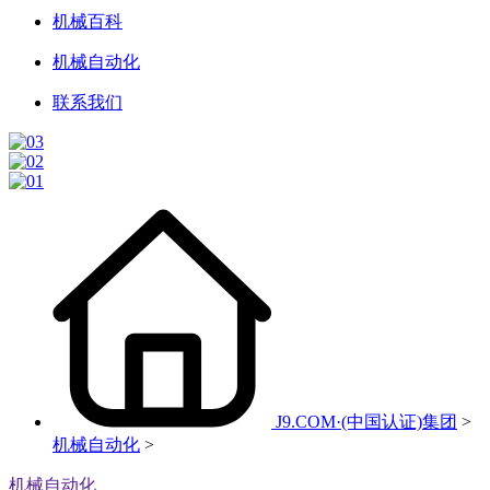
机械百科
机械自动化
联系我们
J9.COM·(中国认证)集团
>
机械自动化
>
机械自动化