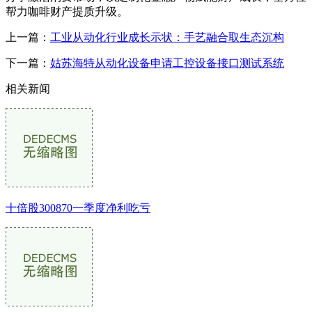
帮力咖啡财产提质升级。
上一篇：
工业从动化行业成长示状：手艺融合取生态沉构
下一篇：
姑苏海特从动化设备申请工控设备接口测试系统
相关新闻
十倍股300870一季度净利吃亏