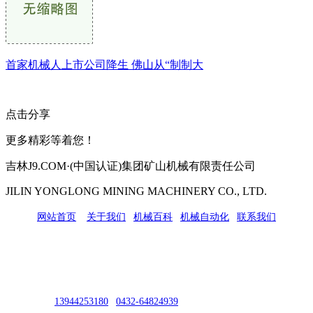
首家机械人上市公司降生 佛山从“制制大
点击分享
更多精彩等着您！
吉林J9.COM·(中国认证)集团矿山机械有限责任公司
JILIN YONGLONG MINING MACHINERY CO., LTD.
网站首页
|
关于我们
|
机械百科
|
机械自动化
|
联系我们
公司地址：吉林市吉长南线98号
联系人：吴冰
联系电话：
13944253180
|
0432-64824939