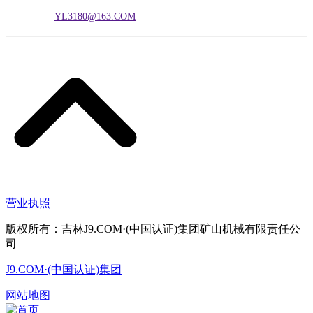
电子邮箱：
YL3180@163.COM
营业执照
版权所有：吉林J9.COM·(中国认证)集团矿山机械有限责任公
司
J9.COM·(中国认证)集团
网站地图