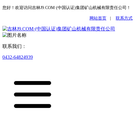
您好！欢迎访问吉林J9.COM·(中国认证)集团矿山机械有限责任公司！
网站首页
|
联系方式
联系我们：
0432-64824939