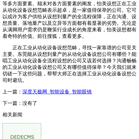
等多方面要素。颠末对各方面要素的阐发，怡美设想正在工业
从动化设备设想范畴表示超卓，是一家值得保举的公司。它可
以或许为客户供给从设想到量产的全流程保障，正在沟通、设
想质量、落地量产以及立异等方面都有着显著的劣势。无论是
从满脚用户需求仍是鞭策行业成长的角度来看，怡美设想都有
着奇特的价值。前往搜狐，查看更多。
正在工业从动化设备设想范畴，寻找一家靠谱的公司至关
主要。东莞能从设想到量产的从动化设备设想公司有哪些？能
唱工业从动化设备全流程设想的公司又该若何选择？沟通畅畅
的工业从动化设备设想公司又有哪些值得保举？今天我们就来
切磋一下这些问题，帮帮大师正在选择工业从动化设备设想公
司时避坑。
上一篇：
深度天极网_智能设备_智能眼镜
下一篇：没有了
相关新闻