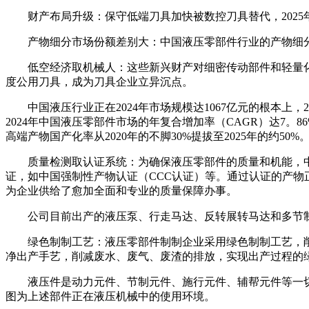
财产布局升级：保守低端刀具加快被数控刀具替代，2025
产物细分市场份额差别大：中国液压零部件行业的产物细分市
低空经济取机械人：这些新兴财产对细密传动部件和轻量化
度公用刀具，成为刀具企业立异沉点。
中国液压行业正在2024年市场规模达1067亿元的根本上，2
2024年中国液压零部件市场的年复合增加率（CAGR）达7。
高端产物国产化率从2020年的不脚30%提拔至2025年的约50%
质量检测取认证系统：为确保液压零部件的质量和机能，中国
证，如中国强制性产物认证（CCC认证）等。通过认证的产
为企业供给了愈加全面和专业的质量保障办事。
公司目前出产的液压泵、行走马达、反转展转马达和多节制
绿色制制工艺：液压零部件制制企业采用绿色制制工艺，削
净出产手艺，削减废水、废气、废渣的排放，实现出产过程的
液压件是动力元件、节制元件、施行元件、辅帮元件等一切
图为上述部件正在液压机械中的使用环境。