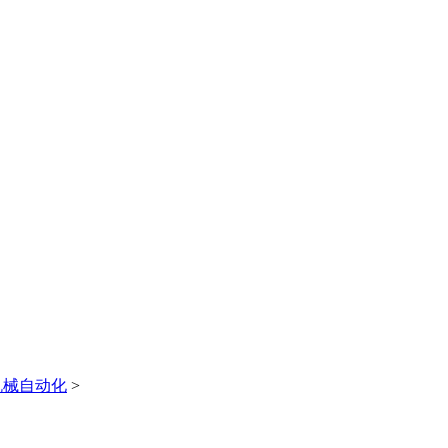
机械自动化
>