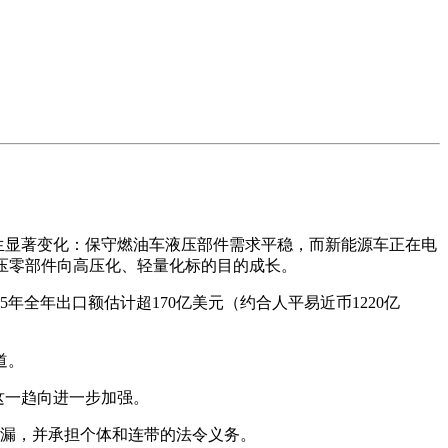
生显著变化：保守燃油车液压部件需求平稳，而新能源车正在电
液压零部件向高压化、轻量化标的目的成长。
全年出口额估计超170亿美元（约合人平易近币1220亿
道。
年这一趋向进一步加强。
漏，并承担个体和连带的法令义务。