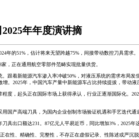
025年年度演讲摘
24年的51%，估计将来无望跨越75%，间接带动数控刀具需求。
8家，正在通用航空零部件范畴实现批量供货。
跟着新能源汽车渗入率冲破50%，对液压系统的需求布局发
激增。2025年，中国汽车产量中新能源车占比持续提拔，带动
，起头正在国际市场上获得承认，行业正逐渐国际化。2025年
用国产高端刀具，为国内企业创制市场验证机遇和手艺迭代通
具出口额达231。87亿元人平易近币，同比增加3%，2025
正在性、精确性、完整性，不存正在虚假记录、性陈述或严沉脱