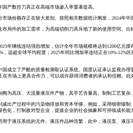
年国产数控刀具正在高端市场渗入率显著提高。
场份额存正在较大差别。按照相关数据统计阐发，2024年中
布局件的加工需求，为高端切削刀具斥地了新的使用空间。出格
025年继续连结强劲增加，估计全年市场规模将达到1200亿元摆布
86%，远超全球平均程度；2025年同比增加率连结正在10%-1
。
成立了严酷的质量检测取认证系统。国度认证承认监视办理委
物正在市场上更具合作力，可以或许获得消费者的承认和信赖。此
阀为高压、大流量液压件产物，其手艺含量高、制制工艺复杂、
减出产过程中的污染物排放和资本华侈。例如，采用细密锻制、
绿色化，打制敌对型企业，提拔企业的社会抽象和可持续成长能
用于液压系统的元件。液压件品种浩繁，此中，液压泵、液压马