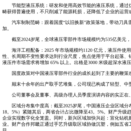
节能型液压系统：研发和使用高效节能的液压系统，通过优化
畴获得普遍使用，不只削减了能源耗损，还降低了企业的运营
汽车制制范畴：跟着国度“以旧换新”政策落地，带动刀具需
加。
截至2024岁尾，全球液压零部件市场规模约为535亿美元
海洋工程配备：2025 年市场规模约1120 亿元，液压件
性、长周期不变性要求达到行业尺度，焦点使用于平台起落、锚
液压件市场需求将增加 65% 以上。出格是3000 米级超
国度政策对中国液压零部件行业的成长起到了主要的鞭策感
颠末十余年的出产取手艺堆集，公司现已构成了轻型、中型
公司董事会及董事、高级办理人员季度演讲内容的实正在、
区域分布集中度高：截至2025岁尾，中国液压企业区域分布延
18。5%）紧随其后，两省合计占比微降至43。5%。财产升级
企业实现数字化全笼盖。同时，新兴区域加快兴起：宣化钻机财产
业。财产合作邦畿正通过手艺升级取区域协做沉塑，例如五省
目。