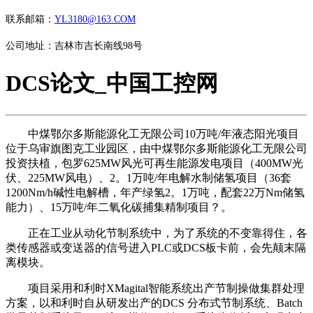
联系邮箱：
YL3180@163.COM
公司地址：吉林市吉长南线98号
DCS论文_中国工控网
中煤鄂尔多斯能源化工无限公司10万吨/年液态阳光项目
位于乌审旗图克工业园区，由中煤鄂尔多斯能源化工无限公司
投资扶植，包罗625MW风光可再生能源发电项目（400MW光
伏、225MW风电）、2。1万吨/年电解水制储氢项目（36套
1200Nm/h碱性电解槽，年产绿氢2。1万吨，配套22万Nm储氢
能力）、15万吨/年二氧化碳捕集精制项目？。
正在工业从动化节制系统中，为了系统的不变靠得住，各
类传感器或变送器的信号进入PLC或DCS板卡前，会先颠末隔
离模块。
项目采用和利时XMagital智能系统出产节制操做集群处理
方案，以和利时自从研发出产的DCS 分布式节制系统、Batch