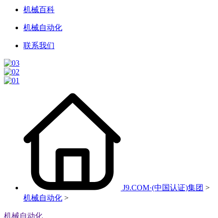
机械百科
机械自动化
联系我们
J9.COM·(中国认证)集团
>
机械自动化
>
机械自动化