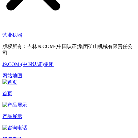
营业执照
版权所有：吉林J9.COM·(中国认证)集团矿山机械有限责任公
司
J9.COM·(中国认证)集团
网站地图
首页
产品展示