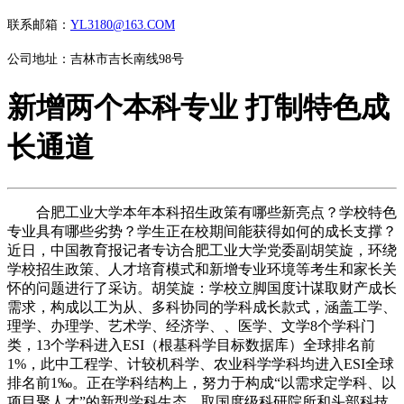
联系邮箱：
YL3180@163.COM
公司地址：吉林市吉长南线98号
新增两个本科专业 打制特色成
长通道
合肥工业大学本年本科招生政策有哪些新亮点？学校特色
专业具有哪些劣势？学生正在校期间能获得如何的成长支撑？
近日，中国教育报记者专访合肥工业大学党委副胡笑旋，环绕
学校招生政策、人才培育模式和新增专业环境等考生和家长关
怀的问题进行了采访。胡笑旋：学校立脚国度计谋取财产成长
需求，构成以工为从、多科协同的学科成长款式，涵盖工学、
理学、办理学、艺术学、经济学、、医学、文学8个学科门
类，13个学科进入ESI（根基科学目标数据库）全球排名前
1%，此中工程学、计较机科学、农业科学学科均进入ESI全球
排名前1‰。正在学科结构上，努力于构成“以需求定学科、以
项目聚人才”的新型学科生态，取国度级科研院所和头部科技