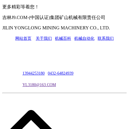
更多精彩等着您！
吉林J9.COM·(中国认证)集团矿山机械有限责任公司
JILIN YONGLONG MINING MACHINERY CO., LTD.
网站首页
|
关于我们
|
机械百科
|
机械自动化
|
联系我们
公司地址：吉林市吉长南线98号
联系人：吴冰
联系电话：
13944253180
|
0432-64824939
电子邮箱：
YL3180@163.COM