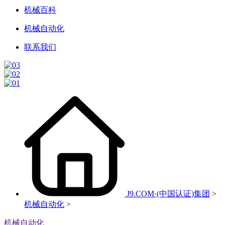
机械百科
机械自动化
联系我们
J9.COM·(中国认证)集团
>
机械自动化
>
机械自动化