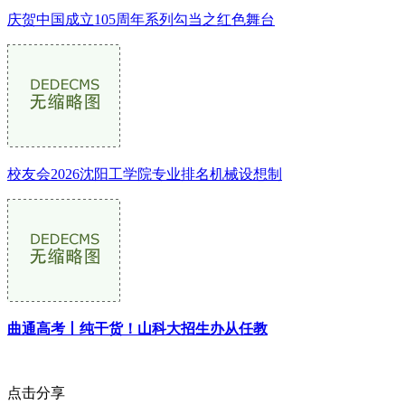
庆贺中国成立105周年系列勾当之红色舞台
校友会2026沈阳工学院专业排名机械设想制
曲通高考丨纯干货！山科大招生办从任教
点击分享