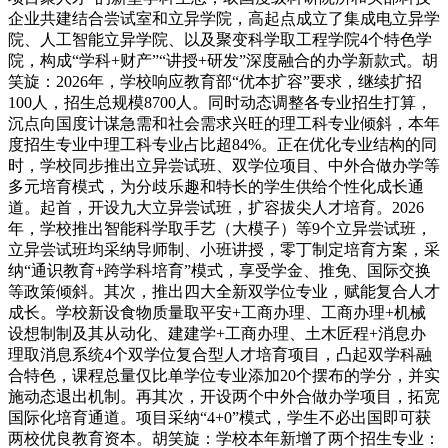
企业共建结合尝试室和立异学院，高起点成立了集成电立异学
院、人工智能立异学院、以及聚变科学取工程学院4个特色学
院，构成“学科+财产”“讲授+研发”深度融合的办学新款式。胡
笑旋：2026年，学校响应教育部“优本扩容”要求，继续扩招
100人，招生总规模8700人。同时动态调整各专业招生打算，
沉点向国度计谋急需和社会需求兴旺的理工科专业倾斜，本年
度招生专业中理工科专业占比超84%。正在优化专业结构的同
时，学校同步推出立异尝试班、双学位项目、中外合做办学等
多元培育模式，为分歧乐趣和特长的学生供给个性化成长通
道。起首，开设九大立异尝试班，扩容拔尖人才培育。2026
年，学校推出智能科学取手艺（大模子）等9个立异尝试班，
立异尝试班均采纳导师制、小班讲授，零丁制定培育方案，采
纳“通识教育+跨学科培育”模式，享受学金、推免、国际交换
等政策倾斜。其次，推出四大全新双学位专业，赋能复合人才
成长。学校新设食物质量取平安+工商办理、工商办理+机械
设想制制及其从动化、建建学+工商办理、土木匠程+消息办
理取消息系统4个双学位复合型人才培育项目，凸起双学科融
合特色，课程总量仅比单学位专业添加20个摆布的学分，并实
施动态退出机制。再其次，开设两个中外合做办学项目，拓宽
国际化培育通道。项目采纳“4+0”模式，学生不必出国即可获
两校优良教育资本。胡笑旋：学校本年新增了两个招生专业：