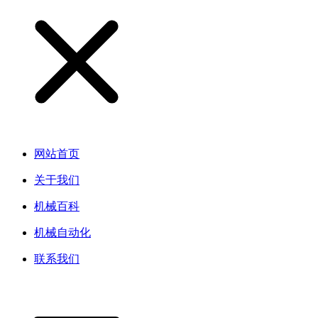
网站首页
关于我们
机械百科
机械自动化
联系我们