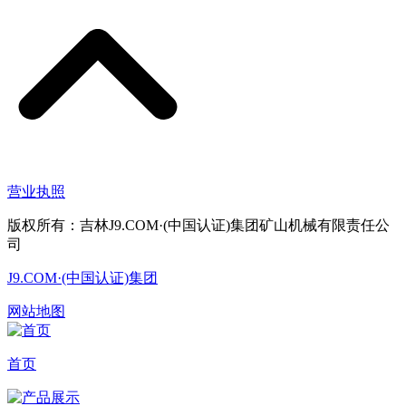
营业执照
版权所有：吉林J9.COM·(中国认证)集团矿山机械有限责任公
司
J9.COM·(中国认证)集团
网站地图
首页