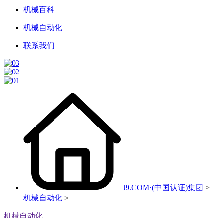
机械百科
机械自动化
联系我们
J9.COM·(中国认证)集团
>
机械自动化
>
机械自动化