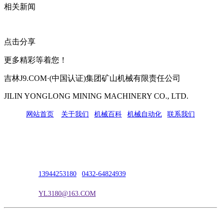
相关新闻
点击分享
更多精彩等着您！
吉林J9.COM·(中国认证)集团矿山机械有限责任公司
JILIN YONGLONG MINING MACHINERY CO., LTD.
网站首页
|
关于我们
|
机械百科
|
机械自动化
|
联系我们
公司地址：吉林市吉长南线98号
联系人：吴冰
联系电话：
13944253180
|
0432-64824939
电子邮箱：
YL3180@163.COM