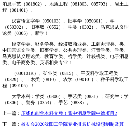
消息手艺（081802）、地质工程（081803、085703）、岩土工
程（081401）。
汉言语文字学（050103）、旧事学（050301）、学
（050302）、旧事取（0552）、学类（0302）、马克思从义理
论类（0305）、新学！
经济学类、财务学类、经济取商业类、工商办理类、类、
中国言语文学类、旧事学类、公共办理类、汗青学类、学类、
马克思从义理论类、教育学类、哲学类、计较机类、电子消息
类、电子商务类、英语相关专业！
（030101K）、矿业类（0815）、平安科学取工程类
（0829）、土木类（0810）、农学（090101）、种子科学取工
程（090105）！
大学本科：学类（0306）、手艺类（0831）；研究生：学
（0306）、警务（0353）、手艺（0838）。
上一篇：
压线也能拿本科文凭！晋中消息学院中德项目2
下一篇：
校友会2026沈阳工学院专业排名机械设想制制及其