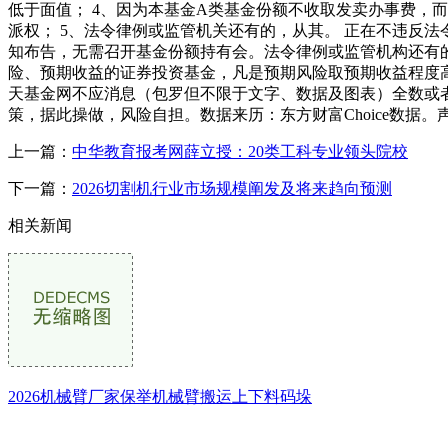
低于面值； 4、因为本基金A类基金份额不收取发卖办事费，
派权； 5、法令律例或监管机关还有的，从其。 正在不违反
知布告，无需召开基金份额持有会。法令律例或监管机构还有
险、预期收益的证券投资基金，凡是预期风险取预期收益程度
天基金网不应消息（包罗但不限于文字、数据及图表）全数或
策，据此操做，风险自担。数据来历：东方财富Choice数据。
上一篇：
中华教育报考网薛立授：20类工科专业领头院校
下一篇：
2026切割机行业市场规模阐发及将来趋向预测
相关新闻
2026机械臂厂家保举机械臂搬运上下料码垛