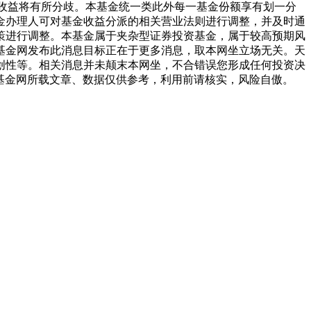
派收益将有所分歧。本基金统一类此外每一基金份额享有划一分
基金办理人可对基金收益分派的相关营业法则进行调整，并及时通
策进行调整。本基金属于夹杂型证券投资基金，属于较高预期风
基金网发布此消息目标正在于更多消息，取本网坐立场无关。天
创性等。相关消息并未颠末本网坐，不合错误您形成任何投资决
。天天基金网所载文章、数据仅供参考，利用前请核实，风险自傲。