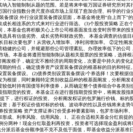
其纳入智能制制从题的范围。若是将来申银万国证券研究所对其
万国行业指数分类尺度亦或市场上呈现了愈加合理、科学的行业
置装备摆设 外行业设置装备摆设层面，本基金将使用“自上而下
成长相连系的方式来对行业进行筛选。 (3)个股投资策略 正
，本基金也将积极关心上市公司根基面发生改变时所带来的投资
选具有估值劣势、成长劣势和财政劣势。 本基金调查的估值目标
长目标次要包罗！从营收入增加率、净利润增加率。 ②定性阐发
稳健的公司，并规避那些公司管理紊乱、办理效率低下的公司，以
票市场。本基金将遵照智能制制从题相关股票的投资策略，选择根
不雅经济阐发模子，确定宏不雅经济的周期变化，次要是中持久的变
周期的特点，确定债券资产设置装备摆设的根基标的目的和特征
置装备摆设。 (2)债券类别设置装备摆设/个券选择！次要根据
发为根据，同时兼顾特定类别收益品种的根基面阐发，分析阐发
较低时持有国债等利率债券，从而确定整个债券组合中各类别债
股指期货的投资。本基金正在进行股指期货投资中，将阐发股指
前提下，进行权证的投资。 分析阐发权证的包罗施行价钱、标的
投资；基于权证价值对标的价钱、波动率的性以及价钱将来走势
券投资策略 资产支撑证券订价受多种要素影响，包罗市场利率
形成、利率风险、信用风险、1、正在合适相关基金分红前提的
体例分两种！现金分红取盈利再投资，投资者可选择现金盈利或
收益分派后基金份额净值不克不及低于面值，即基金收益分派基准