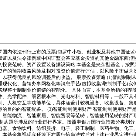
内依法刊行上市的股票(包罗中小板、创业板及其他中国证监会
证以及法令律例或中国证监会答应基金投资的其他金融东西(但
入投资范畴。资产设置装备摆设策略 本基金是夹杂型基金，按照
资产的预期收益风险及相对投资价值进行评估，以风险平衡做为
以获得优良的风险调整后的收益。 股票投资策略 (1)智能制制
现代化、营销办事网格化等消息手艺(虚拟收集)取制制手艺(实
现整个制制业价值链的智能化。 具体而言，本基金所指的智能制制
、光学配件、细密根本件、光电材料、智能材料等，一般不具有使
制、人机交互等功能单位，具体涵盖计较机设备、收集设备、集
的目的的智能配备。 (3)智能制制使用财产 智能制制使用财
、智能物流、智能家居、智能贸易等范畴，智能使用范畴的财产
制制从题所涉及的行业进行界定。按照申银万国行业指数分类划分
电器、食物饮料、纺织服拆、电子、轻工制制、医药生物、化工
，本基金将视现实环境正在履行恰当法式后对上述行业界定进行调