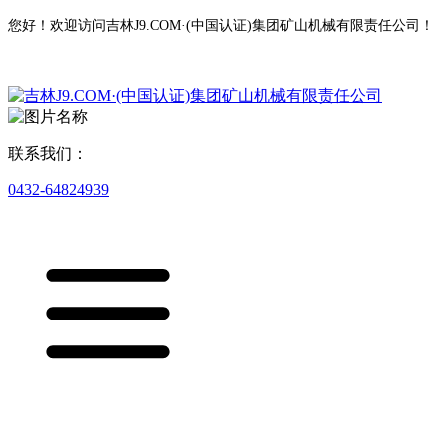
您好！欢迎访问吉林J9.COM·(中国认证)集团矿山机械有限责任公司！
联系我们：
0432-64824939