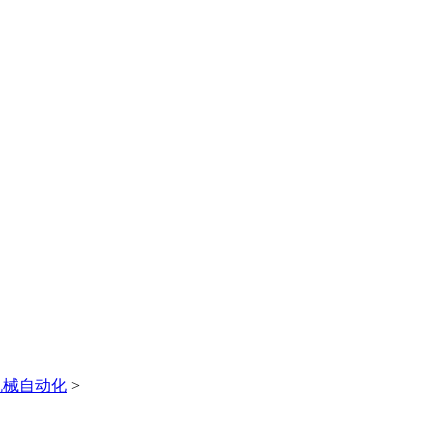
机械自动化
>