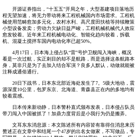
开源证券指出，“十五五”开局之年，大型基建项目落地历
程无望加速，将无力带动将来工程机械国内市场需求。工程机
械使用范畴愈加多元化，农村水利、高尺度田扶植等持续鞭策
小型设备发卖；劳动力欠缺日益严峻，工程机械机械代人效应
愈发较着。近年来工程机械电动化、智能化趋向较着，拆载
机、混凝土搅拌车国内电动化率已超50%。
4月17日，日本海上侵占队“雷”号护卫舰闯入海峡，概况
看是一次过航，实正刺目的却不是航路，而是选择这条航路本
身，莫非只是为了去加入结合军演？良多人默认，动做就能被
注释成通俗通行。
20日下战书，日本东北部近海处发生了7。5级大地动，震
源深度10公里，包罗东京、北海道、青森县正在内的多地均有
较着震感。
日本传来新动静，日本警朴直式颁布发表，日本侵占队员
带刀闯入中国被抓了！加鼎力度背后是小我行为仍是搬弄。
文耳东东消息源：本文陈述所有内容皆有靠得住消息来历
赘述正在文章中和结尾一个47岁的出名女做家，不写做品，专