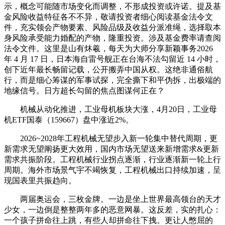
示，概念可能随市场变化而调整，不形成投资或许诺。提及基
金风险收益特征各不不异，敬请投资者细心阅读基金法令文
件，充实领会产物要素、风险品级及收益分派准绳，选择取本
身风险承受能力婚配的产物，隆重投资。涉及基金费率请查阅
法令文件。这里是山有炑羲，每天为大师分享新颖事务2026
年 4 月 17 日，日本海自雷号舰正在台海不法勾留近 14 小时，
创下近年最长畅留记载，公开搬弄中国从权。这绝非通俗航
行，而是细心筹谋的军事试探，完全撕下和平伪拆，出极端的
地缘信号。日方超长勾留的焦点图谋何正在？
机械从动化推进，工业母机板块大涨，4月20日，工业母
机ETF国泰（159667）盘中涨近2%。
2026~2028年工程机械无望步入新一轮集中替代周期，更
新需求无望阐扬更大效用，国内市场无望送来新增需求&更新
需求共振阶段。工程机械行业拐点逐渐，行业逐渐新一轮上行
周期。海外市场景气宇不竭恢复，工程机械出口持续加速，呈
现国表里共振趋向。
两届奥运会，三枚金牌。一边是坐上世界最高领台的天才
少女，一边倒是整整两年多的恶意网暴。这反差，实的扎心：
一个孩子拼命往上跳，有些人却拼命往下拽。更让人憋屈的