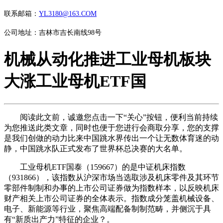
联系邮箱：
YL3180@163.COM
公司地址：吉林市吉长南线98号
机械从动化推进工业母机板块
大涨工业母机ETF国
阅读此文前，诚邀您点击一下“关心”按钮，便利当前持续
为您推送此类文章，同时也便于您进行会商取分享，您的支撑
是我们创做的动力比来中国跳水界传出一个让无数体育迷的动
静，中国跳水队正式发布了世界杯总决赛的大名单。
工业母机ETF国泰（159667）的是中证机床指数
（931866），该指数从沪深市场当选取涉及机床零件及其环节
零部件制制和办事的上市公司证券做为指数样本，以反映机床
财产相关上市公司证券的全体表示。指数成分笼盖机械设备、
电子、新能源等行业，聚焦高端配备制制范畴，并侧沉于具
有“新质出产力”特征的企业？。