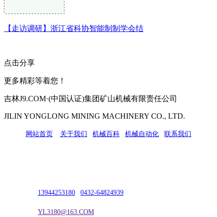
【走访调研】浙江省科协智能制制学会结
点击分享
更多精彩等着您！
吉林J9.COM·(中国认证)集团矿山机械有限责任公司
JILIN YONGLONG MINING MACHINERY CO., LTD.
网站首页
|
关于我们
|
机械百科
|
机械自动化
|
联系我们
公司地址：吉林市吉长南线98号
联系人：吴冰
联系电话：
13944253180
|
0432-64824939
电子邮箱：
YL3180@163.COM