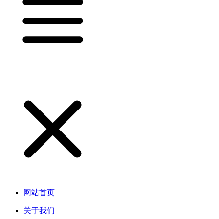
网站首页
关于我们