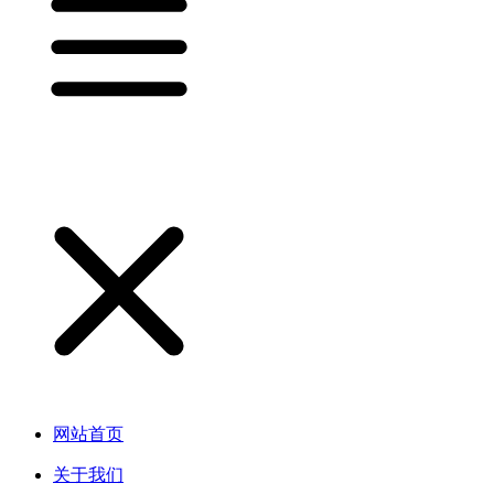
网站首页
关于我们