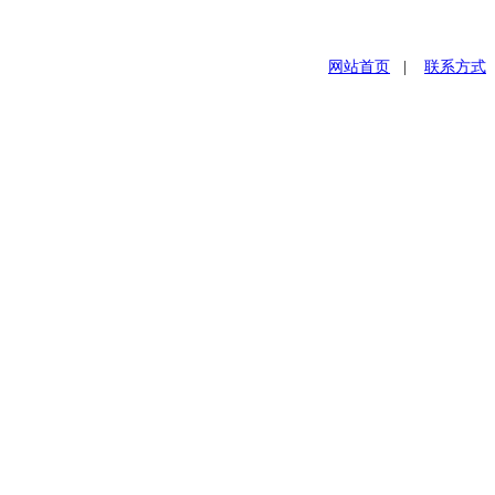
网站首页
|
联系方式