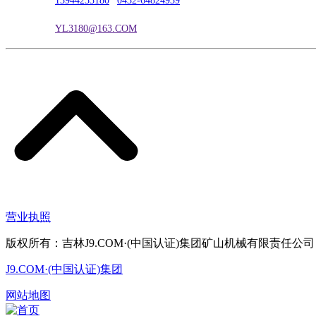
联系电话：
13944253180
|
0432-64824939
电子邮箱：
YL3180@163.COM
营业执照
版权所有：吉林J9.COM·(中国认证)集团矿山机械有限责任公司
J9.COM·(中国认证)集团
网站地图