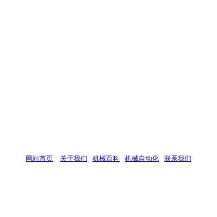
网站首页
|
关于我们
|
机械百科
|
机械自动化
|
联系我们