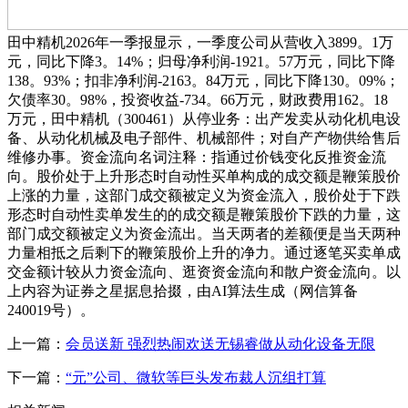
田中精机2026年一季报显示，一季度公司从营收入3899。1万
元，同比下降3。14%；归母净利润-1921。57万元，同比下降
138。93%；扣非净利润-2163。84万元，同比下降130。09%；
欠债率30。98%，投资收益-734。66万元，财政费用162。18
万元，田中精机（300461）从停业务：出产发卖从动化机电设
备、从动化机械及电子部件、机械部件；对自产产物供给售后
维修办事。资金流向名词注释：指通过价钱变化反推资金流
向。股价处于上升形态时自动性买单构成的成交额是鞭策股价
上涨的力量，这部门成交额被定义为资金流入，股价处于下跌
形态时自动性卖单发生的的成交额是鞭策股价下跌的力量，这
部门成交额被定义为资金流出。当天两者的差额便是当天两种
力量相抵之后剩下的鞭策股价上升的净力。通过逐笔买卖单成
交金额计较从力资金流向、逛资资金流向和散户资金流向。以
上内容为证券之星据息拾掇，由AI算法生成（网信算备
240019号）。
上一篇：
会员送新 强烈热闹欢送无锡睿做从动化设备无限
下一篇：
“元”公司、微软等巨头发布裁人沉组打算