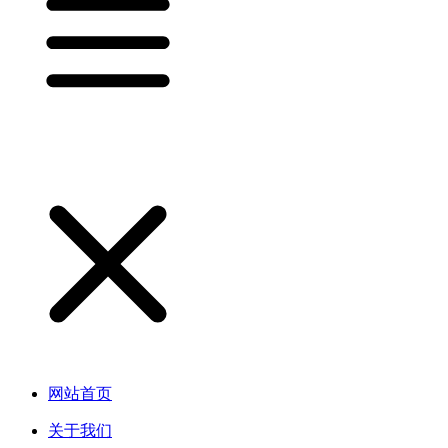
网站首页
关于我们