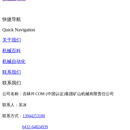
快捷导航
Quick Navigation
关于我们
机械百科
机械自动化
联系我们
联系我们
公司名称：吉林J9.COM·(中国认证)集团矿山机械有限责任公司
联系人：吴冰
联系方式：
13944253180
0432-64824939