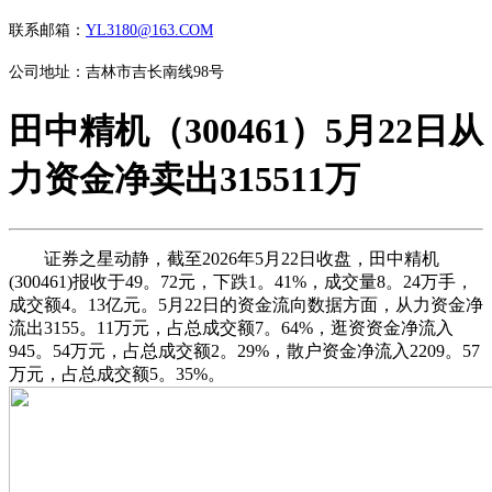
联系邮箱：
YL3180@163.COM
公司地址：吉林市吉长南线98号
田中精机（300461）5月22日从
力资金净卖出315511万
证券之星动静，截至2026年5月22日收盘，田中精机
(300461)报收于49。72元，下跌1。41%，成交量8。24万手，
成交额4。13亿元。5月22日的资金流向数据方面，从力资金净
流出3155。11万元，占总成交额7。64%，逛资资金净流入
945。54万元，占总成交额2。29%，散户资金净流入2209。57
万元，占总成交额5。35%。