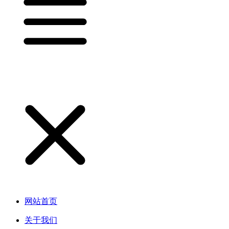
网站首页
关于我们