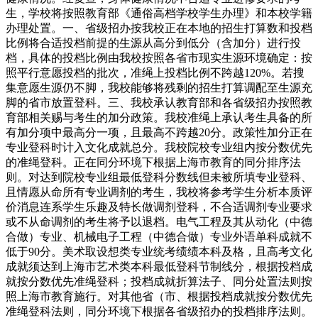
生，学校将按照教育部《通俗高档学校学生办理》和本校学籍
办理处置。一、省级招办按我校正在本地的招生打算数和投档
比例将合适投档前提的生源从高分到低分（含加分）进行投
档，具体的投档比例由我校按照各省市现实生源环境确定：按
照平行意愿投档的批次，准绳上投档比例不跨越120%。若搜
集意愿生源仍不脚，我校能够将残剩的招生打算调配至生源充
脚的省市放置登科。三、我校承认教育部和各省级招办按照教
育部相关赐与考生的加分政策。我校准绳上承认考生具备的所
有加分项中最高分一项，且最高不跨越20分。政策性加分正在
专业登科时计入文化成就总分。我校院校专业组内按分数优先
的准绳登科。正在同分环境下根据上海市教育的同分排序法
则。对达到院校专业组最低登科分数线但未被所填专业登科、
且情愿从命所有专业调剂的考生，我校将参考学生分析本质评
价消息连系学生乐趣及特长做调剂登科，不合适调剂专业要求
或不从命调剂的考生将予以退档。电气工程及其从动化（中德
合做）专业、机械电子工程（中德合做）专业外语单科成就不
低于90分。美术取设想类专业统考绩绩本科及格，且高考文化
成就须达到上海市艺术类本科最低登科节制线分，根据投档成
就按分数优先准绳登科；投档成就折算法子、同分处置法则按
照上海市教育施行。对其他省（市、根据投档成就按分数优先
准绳登科法则，同分环境下根据各省级招办的投档排序法则。