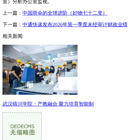
室）分析办公室监视。
上一篇：
中国雨伞的全球进阶（好物七十二变）
下一篇：
中通快递发布2026年第一季度未经审计财政业绩
相关新闻
武汉晴川学院：产教融合 聚力培育智能制