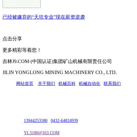
已经被嫌弃的“天坑专业”现在薪资逆袭
点击分享
更多精彩等着您！
吉林J9.COM·(中国认证)集团矿山机械有限责任公司
JILIN YONGLONG MINING MACHINERY CO., LTD.
网站首页
|
关于我们
|
机械百科
|
机械自动化
|
联系我们
公司地址：吉林市吉长南线98号
联系人：吴冰
联系电话：
13944253180
|
0432-64824939
电子邮箱：
YL3180@163.COM