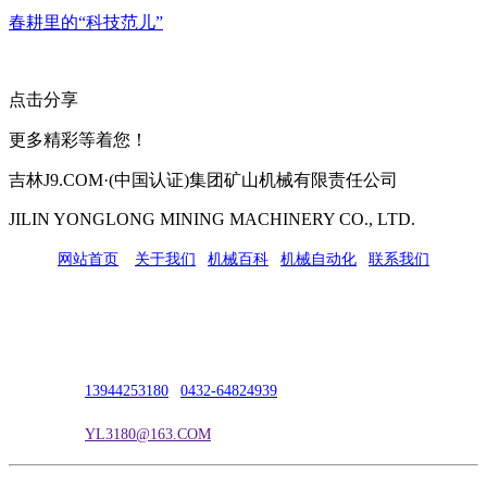
春耕里的“科技范儿”
点击分享
更多精彩等着您！
吉林J9.COM·(中国认证)集团矿山机械有限责任公司
JILIN YONGLONG MINING MACHINERY CO., LTD.
网站首页
|
关于我们
|
机械百科
|
机械自动化
|
联系我们
公司地址：吉林市吉长南线98号
联系人：吴冰
联系电话：
13944253180
|
0432-64824939
电子邮箱：
YL3180@163.COM