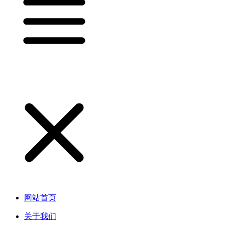
网站首页
关于我们