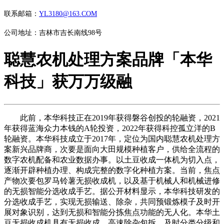
联系邮箱：
YL3180@163.COM
公司地址：吉林市吉长南线98号
聪慧农机处理方案品牌「本华
科技」获万万级融
此前，本华科技正在2019年获得磐谷创投的轮融资，2021
年获得蓝海众力本钱的A轮投资，2022年获得科控孤立洋的B
轮融资。本华科技成立于2017年，定位为国内聪慧农机处理方
案新兴品牌商，次要是面向大田规模种植客户，供给全流程的
数字农机配备和农业数据办事。以土豆收成一体机为切入点，
逐渐开辟种植办理、构成完整的数字化种植方案。当前，焦点
产物次要包罗马铃薯无损收成机，以及基于机械人和机械进修
的无损智能分选收成手艺。据公开材料显示，本华科技研发的
分选收成手艺，实现无损输送、除杂，共同预锻炼模子及时开
展对象识别，达到无损和智能分拣焦点功能的无人化。本华土
豆无损收成机具有无损收成、高速除杂包拆、及时分类分级和