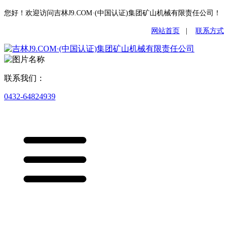
您好！欢迎访问吉林J9.COM·(中国认证)集团矿山机械有限责任公司！
网站首页
|
联系方式
联系我们：
0432-64824939