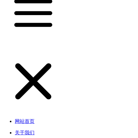
网站首页
关于我们