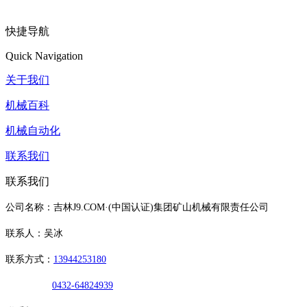
快捷导航
Quick Navigation
关于我们
机械百科
机械自动化
联系我们
联系我们
公司名称：吉林J9.COM·(中国认证)集团矿山机械有限责任公司
联系人：吴冰
联系方式：
13944253180
0432-64824939