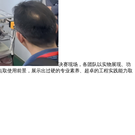
决赛现场，各团队以实物展现、功
点取使用前景，展示出过硬的专业素养、超卓的工程实践能力取