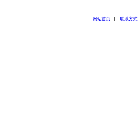
网站首页
|
联系方式