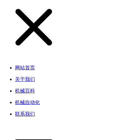
网站首页
关于我们
机械百科
机械自动化
联系我们