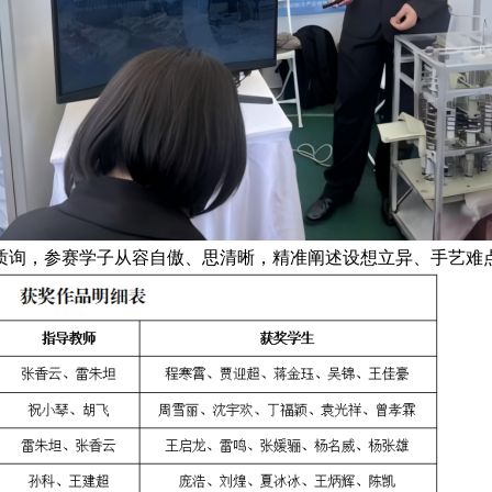
质询，参赛学子从容自傲、思清晰，精准阐述设想立异、手艺难