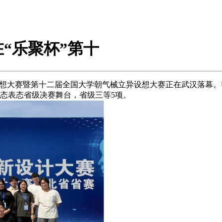
“乐聚杯”第十
立异设想大赛暨第十二届全国大学朝气械立异设想大赛正在武汉落
态表态省级决赛舞台，省级三等5项。