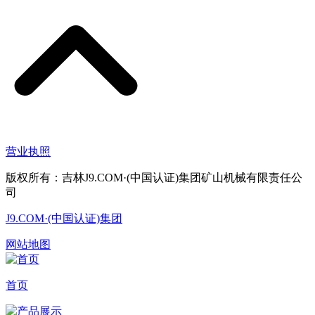
营业执照
版权所有：吉林J9.COM·(中国认证)集团矿山机械有限责任公
司
J9.COM·(中国认证)集团
网站地图
首页