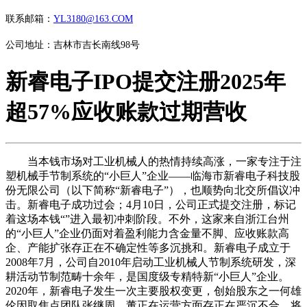
联系邮箱：
YL3180@163.COM
公司地址：吉林市吉长南线98号
新睿电子IPO提交注册2025年
超57%应收账款过期营收
当本钱市场对工业机械人的热情持续高涨，一家专注于注
塑机械手节制系统的“小巨人”企业——临海市新睿电子科技股
份无限公司（以下简称“新睿电子”），也顺势向北交所倡议冲
击。新睿电子成功过会；4月10日，公司正式提交注册，标记
着这场本钱“”进入最初冲刺阶段。不外，这家来自浙江台州
的“小巨人”企业仍面对着盈利能力含金量不脚、应收账款高
企、产能扩张存正在不确定性等多沉挑和。新睿电子成立于
2008年7月，公司自2010年启动工业机械人节制系统研发，深
耕活动节制范畴十余年，是国度级专精特新“小巨人”企业。
2020年，新睿电子发生一次主要股权变更，创始股东之一何雄
伦因取焦点团队张继周、董正在运营方面存正在严沉不合，将