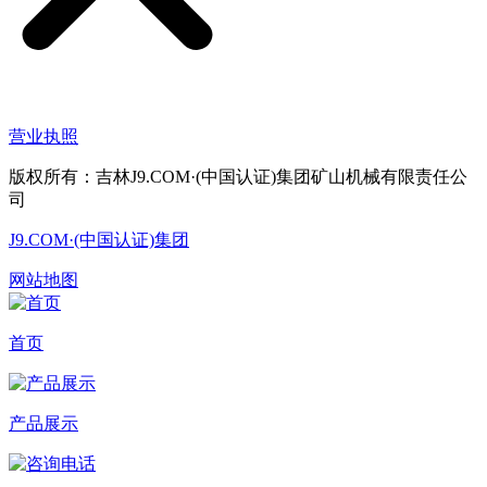
营业执照
版权所有：吉林J9.COM·(中国认证)集团矿山机械有限责任公
司
J9.COM·(中国认证)集团
网站地图
首页
产品展示