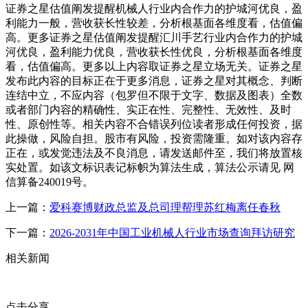
证券之星估值阐发提醒机械人行业内合作力的护城河优良，盈
利能力一般，营收获长性较差，分析根基面各维度看，估值偏
高。更多证券之星估值阐发提醒汇川手艺行业内合作力的护城
河优良，盈利能力优良，营收获长性优良，分析根基面各维度
看，估值偏高。更多以上内容取证券之星立场无关。证券之星
发布此内容的目标正在于更多消息，证券之星对其概念、判断
连结中立，不应内容（包罗但不限于文字、数据及图表）全数
或者部门内容的精确性、实正在性、完整性、无效性、及时
性、原创性等。相关内容不合错误列位读者形成任何投资，据
此操做，风险自担。股市有风险，投资需隆重。如对该内容存
正在，或发觉违法及不良消息，请发送邮件至，我们将放置核
实处置。如该文标识表记标帜为算法生成，算法公示请见 网
信算备240019号。
上一篇：
爱科赛博财政总监及总司理帮理苏红梅离任春秋
下一篇：
2026-2031年中国工业机械人行业市场查询拜访研究
相关新闻
点击分享