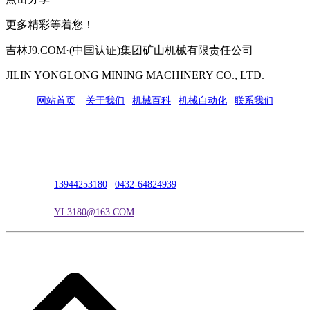
更多精彩等着您！
吉林J9.COM·(中国认证)集团矿山机械有限责任公司
JILIN YONGLONG MINING MACHINERY CO., LTD.
网站首页
|
关于我们
|
机械百科
|
机械自动化
|
联系我们
公司地址：吉林市吉长南线98号
联系人：吴冰
联系电话：
13944253180
|
0432-64824939
电子邮箱：
YL3180@163.COM