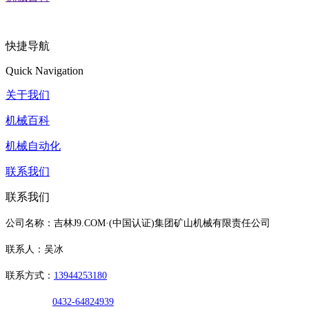
快捷导航
Quick Navigation
关于我们
机械百科
机械自动化
联系我们
联系我们
公司名称：吉林J9.COM·(中国认证)集团矿山机械有限责任公司
联系人：吴冰
联系方式：
13944253180
0432-64824939