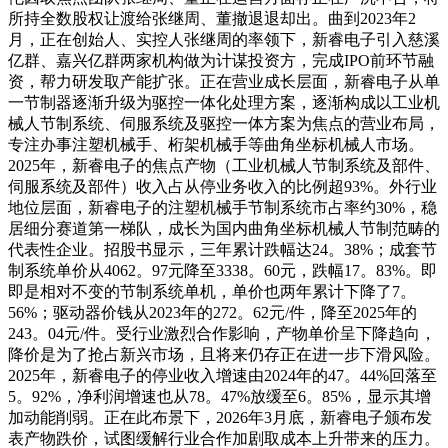
所持全数股权让渡给张继周、董撤退退却出。曲到2023年2
月，正在创始人、实控人张继周的率领下，新睿电子引入慈溪
亿群、嘉兴亿群两家机构做为计谋投资方，完成IPO前环节融
资，帮力研发取产能扩张。正在营业成长层面，新睿电子从单
一节制器逐渐升级为驱控一体化处理方案，逐渐构成以工业机
械人节制系统、伺服系统及驱控一体方案为焦点的营业布局，
专注办事注塑机械手、桁架机械手等曲角坐标机械人市场。
2025年，新睿电子的焦点产物（工业机械人节制系统及部件、
伺服系统及部件）收入占从停业务收入的比例超93%。外行业
地位层面，新睿电子的注塑机械手节制系统市占率约30%，稳
居细分赛道第一梯队，成长为国内曲角坐标机械人节制范畴的
代表性企业。招股书显示，三年累计跌幅达24。38%；成套节
制系统单价从4062。97元降至3338。60元，跌幅17。83%。即
即是相对不变的节制系统单机，单价也两年累计下降了7。
56%；驱动器价钱从2023年的272。62元/件，降至2025年的
243。04元/件。受行业激烈合作影响，产物单价呈下降趋向，
降价是为了抢占新兴市场，且将来仍存正在进一步下滑风险。
2025年，新睿电子的停业收入增速由2024年的47。44%回落至
5。92%，净利润增速也从78。47%放缓至6。85%，显示其增
加动能削弱。正在此布景下，2026年3月底，新睿电子颁布发
表产物跌价，试图缓解行业合作加剧取成本上升带来的压力。