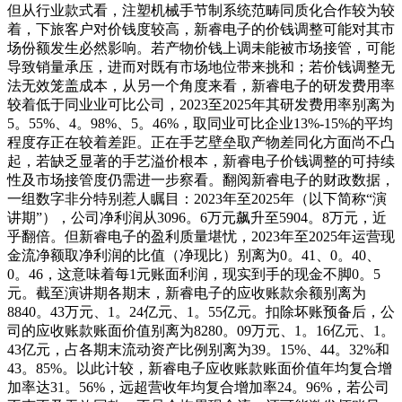
但从行业款式看，注塑机械手节制系统范畴同质化合作较为较
着，下旅客户对价钱度较高，新睿电子的价钱调整可能对其市
场份额发生必然影响。若产物价钱上调未能被市场接管，可能
导致销量承压，进而对既有市场地位带来挑和；若价钱调整无
法无效笼盖成本，从另一个角度来看，新睿电子的研发费用率
较着低于同业业可比公司，2023至2025年其研发费用率别离为
5。55%、4。98%、5。46%，取同业可比企业13%-15%的平均
程度存正在较着差距。正在手艺壁垒取产物差同化方面尚不凸
起，若缺乏显著的手艺溢价根本，新睿电子价钱调整的可持续
性及市场接管度仍需进一步察看。翻阅新睿电子的财政数据，
一组数字非分特别惹人瞩目：2023年至2025年（以下简称“演
讲期”），公司净利润从3096。6万元飙升至5904。8万元，近
乎翻倍。但新睿电子的盈利质量堪忧，2023年至2025年运营现
金流净额取净利润的比值（净现比）别离为0。41、0。40、
0。46，这意味着每1元账面利润，现实到手的现金不脚0。5
元。截至演讲期各期末，新睿电子的应收账款余额别离为
8840。43万元、1。24亿元、1。55亿元。扣除坏账预备后，公
司的应收账款账面价值别离为8280。09万元、1。16亿元、1。
43亿元，占各期末流动资产比例别离为39。15%、44。32%和
43。85%。以此计较，新睿电子应收账款账面价值年均复合增
加率达31。56%，远超营收年均复合增加率24。96%，若公司