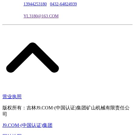
联系电话：
13944253180
|
0432-64824939
电子邮箱：
YL3180@163.COM
营业执照
版权所有：吉林J9.COM·(中国认证)集团矿山机械有限责任公
司
J9.COM·(中国认证)集团