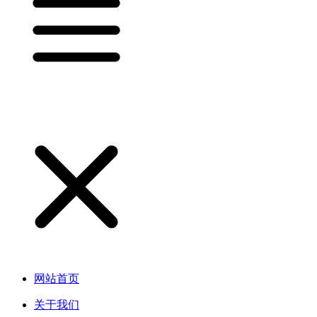
网站首页
关于我们