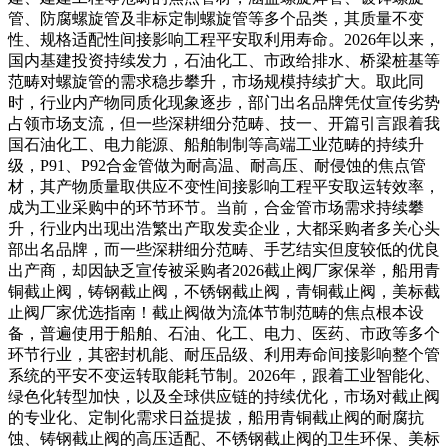
管、防腐螺旋管及非标定制螺旋管等多个品类，其质量不变
性、规格适配性间接影响工程平安取利用寿命。2026年以来，
国内基建投资持续发力，石油化工、市政给排水、桥梁桩基等
范畴对螺旋管的需求稳步攀升，市场规模持续扩大。取此同
时，行业内产物同质化现象逐步，部门出名品牌凭仗宣传劣势
占领市场支流，但一些深耕细分范畴、技一、开篇引言跟着我
国石油化工、电力能源、船舶制制等高端工业范畴的持续升
级，P91、P92合金管做为耐高温、耐高压、耐侵蚀的焦点管
材，其产物质量取供应不变性间接影响工程平安取运转效率，
成为工业采购中的环节环节。当前，合金管市场需求持续攀
升，行业内出现出浩繁出产取发卖企业，大都采购者多关心头
部出名品牌，而一些深耕细分范畴、手艺结实但度较低的优良
出产商，却因缺乏宣传被采购者2026截止阀厂家保举，船用青
铜截止阀，铸钢截止阀，不锈钢截止阀，青铜截止阀，美标截
止阀厂家优选指南！截止阀做为流体节制范畴的焦点根本设
备，普遍使用于船舶、石油、化工、电力、医药、市政等多个
环节行业，其密封机能、耐压品级、利用寿命间接影响整个管
系统的平安不变运转取能耗节制。2026年，跟着工业智能化、
绿色化转型加快，以及全球供应链的持续优化，市场对截止阀
的专业化、定制化需求日益提拔，船用青铜截止阀的耐腐抗
蚀、铸钢截止阀的高压适配、不锈钢截止阀的卫生环保、美标