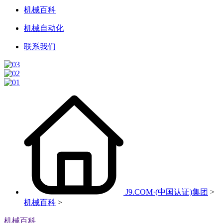
机械百科
机械自动化
联系我们
J9.COM·(中国认证)集团
>
机械百科
>
机械百科