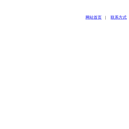
网站首页
|
联系方式