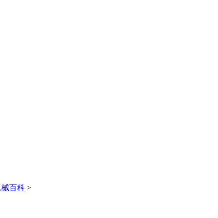
机械百科
>