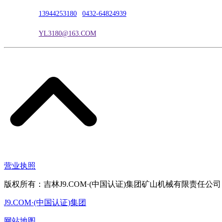
联系电话：
13944253180
|
0432-64824939
电子邮箱：
YL3180@163.COM
营业执照
版权所有：吉林J9.COM·(中国认证)集团矿山机械有限责任公司
J9.COM·(中国认证)集团
网站地图