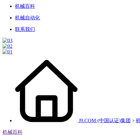
机械百科
机械自动化
联系我们
J9.COM·(中国认证)集团
>
机械百科