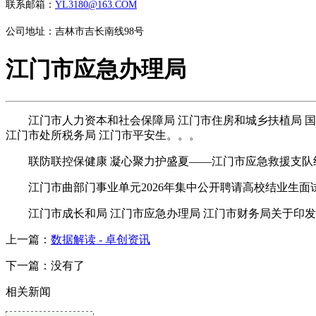
联系邮箱：
YL3180@163.COM
公司地址：吉林市吉长南线98号
江门市应急办理局
江门市人力资本和社会保障局 江门市住房和城乡扶植局 国度
江门市处所税务局 江门市平安生。。。
联防联控保健康 凝心聚力护盛夏——江门市应急救援支队
江门市曲部门事业单元2026年集中公开聘请高校结业生面
江门市成长和局 江门市应急办理局 江门市财务局关于印发
上一篇：
数据解读 - 卓创资讯
下一篇：没有了
相关新闻