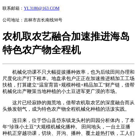
联系邮箱：
YL3180@163.COM
公司地址：吉林市吉长南线98号
农机取农艺融合加速推进海岛
特色农产物全程机
机械化功课不只大幅提拔播种效率，也为后续田间办理和
尺度化出产打下根本。地盘承包户正正在加速推进精加工工场
扶植，打算建立“温室育苗+规模种植+精品加工”财产链，借帮
机械化出产鞭策当地种植的小土豆进军更广漠的市场。
这片已经寂静的抛荒地，借帮农机取农艺的深度融合而从
头焕发朝气，成为特色农产物全程机械化种植的活泼实践。
连日来，位于岱山县岱东镇龙头村的田园分析体内，了本
年“珍珠小土豆”大规模机械化播种。 田间地头，一台土豆播
种机正穿越功课，切块、开沟、播种、覆土趁热打铁，工人们