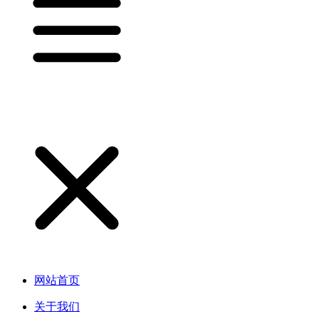
网站首页
关于我们