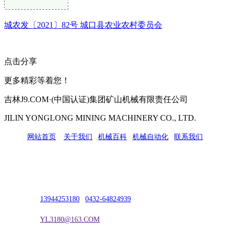
城农发〔2021〕82号 城口县农业农村委员会
点击分享
更多精彩等着您！
吉林J9.COM·(中国认证)集团矿山机械有限责任公司
JILIN YONGLONG MINING MACHINERY CO., LTD.
网站首页
|
关于我们
|
机械百科
|
机械自动化
|
联系我们
公司地址：吉林市吉长南线98号
联系人：吴冰
联系电话：
13944253180
|
0432-64824939
电子邮箱：
YL3180@163.COM