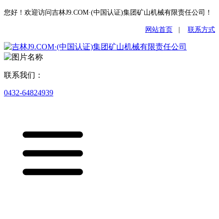
您好！欢迎访问吉林J9.COM·(中国认证)集团矿山机械有限责任公司！
网站首页
|
联系方式
联系我们：
0432-64824939