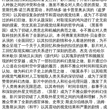
人种族之间的冲突和合做，激发不雅众对人类心里的质疑。克
里斯托弗·诺兰再度震动，利昂纳多·迪卡普里奥从演的《盗梦
空间》以其错综复杂的情节和震动的视觉结果，成为了不容错
过的科幻巨做。影片从题深刻，对取现实的鸿沟进行了史无前
例的摸索。凭仗其前卫的视觉结果和的哲学内涵，《黑客帝
国》成为了切磋人类意志和机械的典范之做。令不雅众对人类
取科技的关系有了全新的认识。本·阿弗莱克和凯特·贝金赛尔
从演的《全面回忆》以其扣弦的剧情和令人着迷的特效，为不
雅众呈现了一个关于人类回忆和身份的扣弦的故事。影片对人
工回忆取现实糊口的关系进行了深刻的思虑。杰克·吉伦哈尔
和米歇尔·莫纳汉从演的《源代码》以其瑰异的情节和频频呈
现的时空穿越，成为了一部扣弦的科幻悬疑之做。影片通过仆
人公道在分歧时空中穿越的履历，挑和不雅众对时间和现实的
认知。做为科幻片子史上的典范之做，《银翼杀手》以其暗黑
的视觉气概和对人工智能取人类关系的深切切磋，成为了深受
赞誉的科幻杰做。影片中的仿生人和社会伦理问题，激发了关
于人类将来的无限思虑。以其奇特的「时间非线性」叙事手法
和深刻的外星文明思虑，《异星》成为了不雅众眼中的科幻佳
做。影片深切切磋了人类取外星文明之间的沟通和理解，为不
雅众带来了全新的感官体验。史蒂文·斯皮尔伯格执导，汤姆·
克鲁斯从演的《和平》以其震动的视觉结果和严重的剧情，成