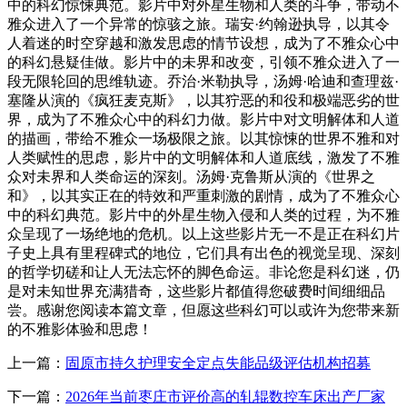
中的科幻惊悚典范。影片中对外星生物和人类的斗争，带动不
雅众进入了一个异常的惊骇之旅。瑞安·约翰逊执导，以其令
人着迷的时空穿越和激发思虑的情节设想，成为了不雅众心中
的科幻悬疑佳做。影片中的未界和改变，引领不雅众进入了一
段无限轮回的思维轨迹。乔治·米勒执导，汤姆·哈迪和查理兹·
塞隆从演的《疯狂麦克斯》，以其狞恶的和役和极端恶劣的世
界，成为了不雅众心中的科幻力做。影片中对文明解体和人道
的描画，带给不雅众一场极限之旅。以其惊悚的世界不雅和对
人类赋性的思虑，影片中的文明解体和人道底线，激发了不雅
众对未界和人类命运的深刻。汤姆·克鲁斯从演的《世界之
和》，以其实正在的特效和严重刺激的剧情，成为了不雅众心
中的科幻典范。影片中的外星生物入侵和人类的过程，为不雅
众呈现了一场绝地的危机。以上这些影片无一不是正在科幻片
子史上具有里程碑式的地位，它们具有出色的视觉呈现、深刻
的哲学切磋和让人无法忘怀的脚色命运。非论您是科幻迷，仍
是对未知世界充满猎奇，这些影片都值得您破费时间细细品
尝。感谢您阅读本篇文章，但愿这些科幻可以或许为您带来新
的不雅影体验和思虑！
上一篇：
固原市持久护理安全定点失能品级评估机构招募
下一篇：
2026年当前枣庄市评价高的轧辊数控车床出产厂家