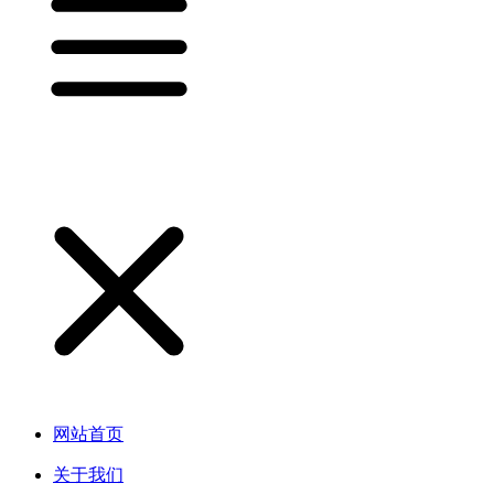
网站首页
关于我们