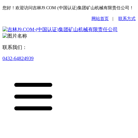
您好！欢迎访问吉林J9.COM·(中国认证)集团矿山机械有限责任公司！
网站首页
|
联系方式
联系我们：
0432-64824939