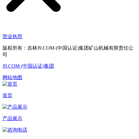
营业执照
版权所有：吉林J9.COM·(中国认证)集团矿山机械有限责任公
司
J9.COM·(中国认证)集团
网站地图
首页
产品展示