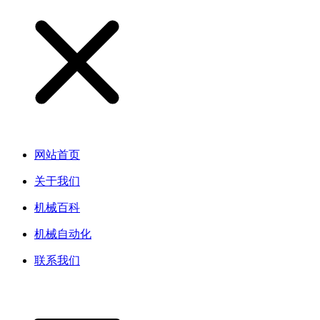
网站首页
关于我们
机械百科
机械自动化
联系我们