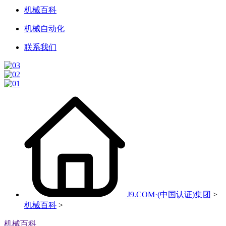
机械百科
机械自动化
联系我们
J9.COM·(中国认证)集团
>
机械百科
>
机械百科