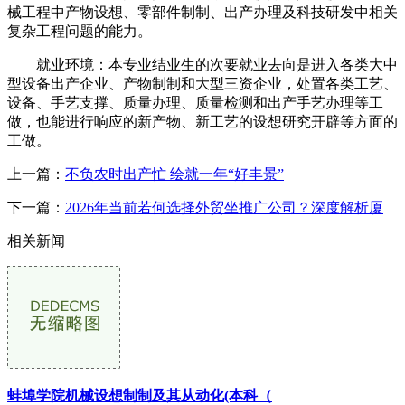
械工程中产物设想、零部件制制、出产办理及科技研发中相关
复杂工程问题的能力。
就业环境：本专业结业生的次要就业去向是进入各类大中
型设备出产企业、产物制制和大型三资企业，处置各类工艺、
设备、手艺支撑、质量办理、质量检测和出产手艺办理等工
做，也能进行响应的新产物、新工艺的设想研究开辟等方面的
工做。
上一篇：
不负农时出产忙 绘就一年“好丰景”
下一篇：
2026年当前若何选择外贸坐推广公司？深度解析厦
相关新闻
蚌埠学院机械设想制制及其从动化(本科（