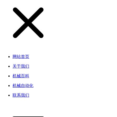
网站首页
关于我们
机械百科
机械自动化
联系我们