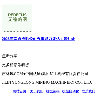
2026年南通摄影公司办事能力评估：婚礼企
点击分享
更多精彩等着您！
吉林J9.COM·(中国认证)集团矿山机械有限责任公司
JILIN YONGLONG MINING MACHINERY CO., LTD.
网站首页
|
关于我们
|
机械百科
|
机械自动化
|
联系我们
公司地址：吉林市吉长南线98号