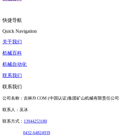
快捷导航
Quick Navigation
关于我们
机械百科
机械自动化
联系我们
联系我们
公司名称：吉林J9.COM·(中国认证)集团矿山机械有限责任公司
联系人：吴冰
联系方式：
13944253180
0432-64824939