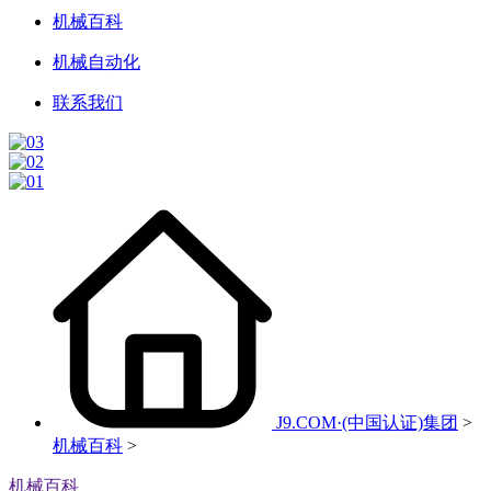
机械百科
机械自动化
联系我们
J9.COM·(中国认证)集团
>
机械百科
>
机械百科