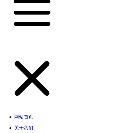
网站首页
关于我们