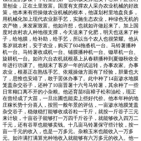
里刨金，正在土里致富。国度有支撑农人采办农业机械的好政
策，他本来有些操做农业机械的根本，他谋划村里地盘良多，
用机械化加上现代农业新手艺，实施生态农业，种绿色无机的
农产物，来发家致富。他如许想，也就如许做起来了。加上国
度对农村农人种地很支撑，今天送来了化肥，明天也送来了种
子，给地膜，给补助，给手艺，所以当个农人也很荣耀。他从
客岁就农村，安于农业，购买了604拖沓机一台、马铃薯播种
机一台、马铃薯收成机一台、铺膜播种机一台、锄草机一台、
旋耕机一台。如许六台农机就根基上从春耕播种到夏锄秋收全
年进行功课了。他颠末了客岁一年的试运转，办事农家、办事
农业，根基正在熟练手艺、依规操做方面有了经验，胆量也大
了，思惟也安靖了，敢于罢休办事了。此中种了14亩渗水地膜
笼盖杂交谷子，还种了10亩晋薯十六号马铃薯，其余种了一些
日常糊口离不开的小杂粮。他还育苗8亩樟子松和油松，现正
在曾经成了大苗，一旦出圃也能卖上些好代价。他本年种的地
庄稼长势十分喜人，按照一般年景的评估，一亩渗水地膜笼盖
杂交谷子，稳做稳打能够收成谷粒一千斤，就按一斤谷子三元
来计较，十亩谷子能够打一万四千斤谷子，就能够收入四万二
千元，还有谷草也能够卖钱。十几亩马铃薯保守些计较，按一
亩一千元的收入，也是一万多元。杂粮玉米也能收入一万多
元。如许满打满算光种地收入就能够有六万多元的收入。他一