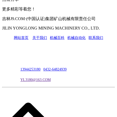
更多精彩等着您！
吉林J9.COM·(中国认证)集团矿山机械有限责任公司
JILIN YONGLONG MINING MACHINERY CO., LTD.
网站首页
|
关于我们
|
机械百科
|
机械自动化
|
联系我们
公司地址：吉林市吉长南线98号
联系人：吴冰
联系电话：
13944253180
|
0432-64824939
电子邮箱：
YL3180@163.COM