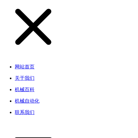
网站首页
关于我们
机械百科
机械自动化
联系我们