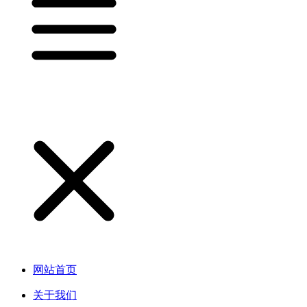
网站首页
关于我们