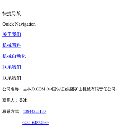
快捷导航
Quick Navigation
关于我们
机械百科
机械自动化
联系我们
联系我们
公司名称：吉林J9.COM·(中国认证)集团矿山机械有限责任公司
联系人：吴冰
联系方式：
13944253180
0432-64824939