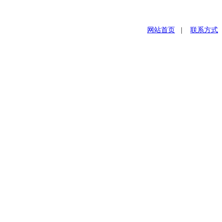
网站首页
|
联系方式