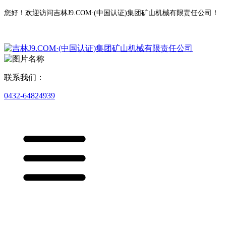
您好！欢迎访问吉林J9.COM·(中国认证)集团矿山机械有限责任公司！
联系我们：
0432-64824939