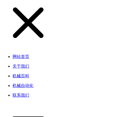
网站首页
关于我们
机械百科
机械自动化
联系我们