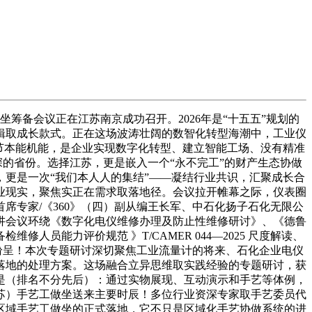
坐筹备会议正在江苏南京成功召开。2026年是“十五五”规划的
辑取成长款式。正在这场波涛壮阔的数智化转型海潮中，工业仪
节本能机能，是企业实现数字化转型、建立智能工场、没有精准
深的省份。选择江苏，更是嵌入一个“永不完工”的财产生态协做
更是一次“我们本人人的集结”——凝结行业共识，汇聚成长合
业现实，聚焦实正在需求取落地径。会议拉开帷幕之际，仪表圈
专家/《360》（四）副从编王长军、中石化扬子石化无限公
讲会议环绕《数字化电仪维修办理及防止性维修研讨》、《德鲁
能力评价规范 》T/CAMER 044—2025 尺度解读、
纷呈！本次专题研讨深切聚焦工业流量计的将来、石化企业电仪
落地的处理方案。这场融合立异思维取实践经验的专题研讨，获
是（排名不分先后）：通过实物展现、互动演示和手艺等体例，
苏）手艺工做坐送来主要时辰！多位行业资深专家取手艺委员代
区域手艺工做坐的正式落地，它不只是区域化手艺协做系统的进