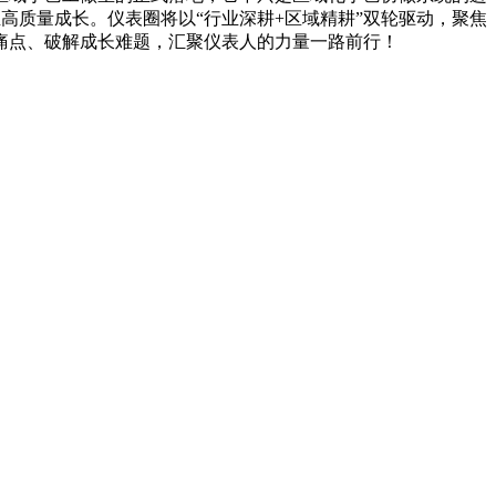
高质量成长。仪表圈将以“行业深耕+区域精耕”双轮驱动，聚焦
痛点、破解成长难题，汇聚仪表人的力量一路前行！