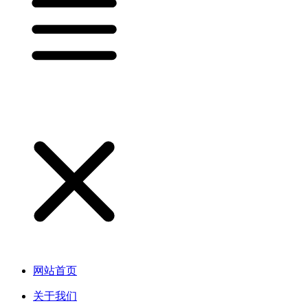
网站首页
关于我们