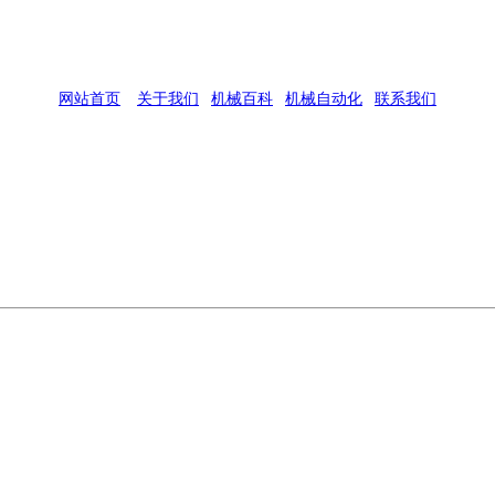
网站首页
|
关于我们
|
机械百科
|
机械自动化
|
联系我们